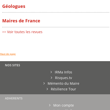
Géologues
Maires de France
>> Voir toutes les revues
Haut de page
NOS SITES
IRMa Infos
Risques.tv
Mémento du Maire
Résilience Tour
ADHERENTS
Mon compte