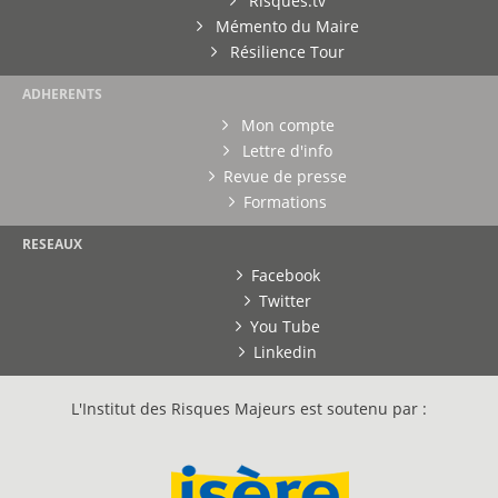
Risques.tv
Mémento du Maire
Résilience Tour
ADHERENTS
Mon compte
Lettre d'info
Revue de presse
Formations
RESEAUX
Facebook
Twitter
You Tube
Linkedin
L'Institut des Risques Majeurs est soutenu par :