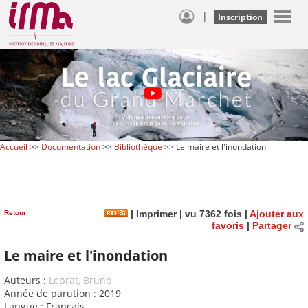
|
Inscription
Accueil
>>
Documentation
>>
Bibliothèque
>> Le maire et l'inondation
Retour
|
Imprimer
| vu 7362 fois |
Ajouter aux
favoris
|
Partager
Le maire et l'inondation
Auteurs :
Leprat, Bruno
Année de parution : 2019
Langue : Français