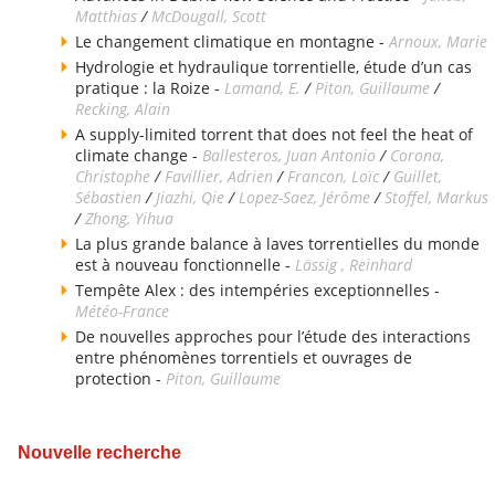
Matthias
/
McDougall, Scott
Le changement climatique en montagne -
Arnoux, Marie
Hydrologie et hydraulique torrentielle, étude d’un cas
pratique : la Roize -
Lamand, E.
/
Piton, Guillaume
/
Recking, Alain
A supply-limited torrent that does not feel the heat of
climate change -
Ballesteros, Juan Antonio
/
Corona,
Christophe
/
Favillier, Adrien
/
Francon, Loïc
/
Guillet,
Sébastien
/
Jiazhi, Qie
/
Lopez-Saez, Jérôme
/
Stoffel, Markus
/
Zhong, Yihua
La plus grande balance à laves torrentielles du monde
est à nouveau fonctionnelle -
Lässig , Reinhard
Tempête Alex : des intempéries exceptionnelles -
Météo-France
De nouvelles approches pour l’étude des interactions
entre phénomènes torrentiels et ouvrages de
protection -
Piton, Guillaume
Nouvelle recherche