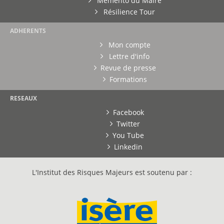
Mémento du Maire
Résilience Tour
ADHERENTS
Mon compte
Lettre d'info
Revue de presse
Formations
RESEAUX
Facebook
Twitter
You Tube
Linkedin
L'Institut des Risques Majeurs est soutenu par :