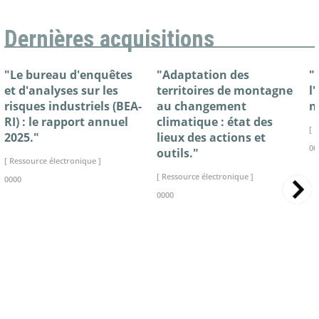
Dernières acquisitions
"Le bureau d'enquêtes
"Adaptation des
"
et d'analyses sur les
territoires de montagne
l
risques industriels (BEA-
au changement
n
RI) : le rapport annuel
climatique : état des
[ 
2025."
lieux des actions et
00
outils."
[ Ressource électronique ]
[ Ressource électronique ]
0000
0000