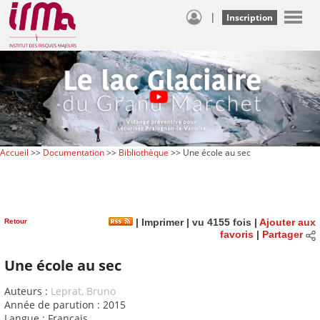
|
Inscription
Accueil
>>
Documentation
>>
Bibliothèque
>> Une école au sec
Retour
|
Imprimer
| vu 4155 fois |
Ajouter aux
favoris
|
Partager
Une école au sec
Auteurs :
Leprat, Bruno
Année de parution : 2015
Langue : Français