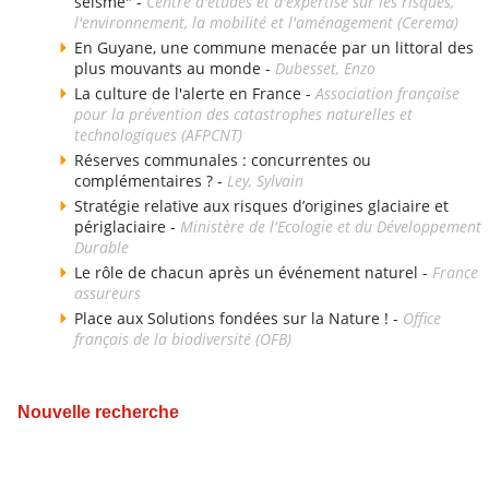
séisme" -
Centre d'études et d'expertise sur les risques,
l'environnement, la mobilité et l'aménagement (Cerema)
En Guyane, une commune menacée par un littoral des
plus mouvants au monde -
Dubesset, Enzo
La culture de l'alerte en France -
Association française
pour la prévention des catastrophes naturelles et
technologiques (AFPCNT)
Réserves communales : concurrentes ou
complémentaires ? -
Ley, Sylvain
Stratégie relative aux risques d’origines glaciaire et
périglaciaire -
Ministère de l'Ecologie et du Développement
Durable
Le rôle de chacun après un événement naturel -
France
assureurs
Place aux Solutions fondées sur la Nature ! -
Office
français de la biodiversité (OFB)
Nouvelle recherche