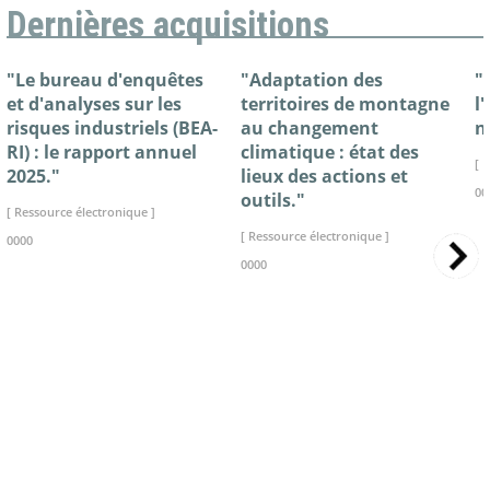
Dernières acquisitions
"Le bureau d'enquêtes
"Adaptation des
"
et d'analyses sur les
territoires de montagne
l
risques industriels (BEA-
au changement
n
RI) : le rapport annuel
climatique : état des
[ 
2025."
lieux des actions et
00
outils."
[ Ressource électronique ]
[ Ressource électronique ]
0000
0000