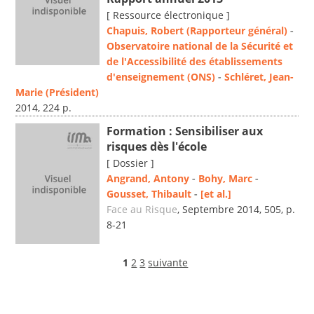
[ Ressource électronique ]
Chapuis, Robert (Rapporteur général)
-
Observatoire national de la Sécurité et
de l'Accessibilité des établissements
d'enseignement (ONS)
-
Schléret, Jean-
Marie (Président)
2014, 224 p.
Formation : Sensibiliser aux
risques dès l'école
[ Dossier ]
Angrand, Antony
-
Bohy, Marc
-
Gousset, Thibault
-
[et al.]
Face au Risque
, Septembre 2014, 505, p.
8-21
1
2
3
suivante