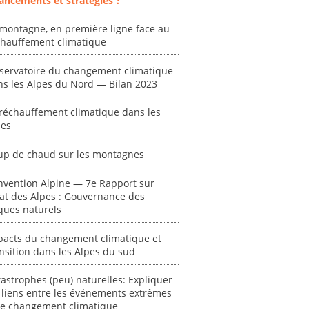
ancements et stratégies ?
montagne, en première ligne face au
chauffement climatique
servatoire du changement climatique
ns les Alpes du Nord — Bilan 2023
réchauffement climatique dans les
pes
up de chaud sur les montagnes
nvention Alpine — 7e Rapport sur
tat des Alpes : Gouvernance des
ques naturels
ent
"Plan ministériel
"Événements
 en
de gestion des
climatiques
pacts du changement climatique et
at des
vagues de
extrêmes : quels
nsition dans les Alpes du sud
ces en
chaleur."
risques pour le
système financier
astrophes (peu) naturelles: Expliquer
[ Ressource électronique ]
? "
 liens entre les événements extrêmes
tronique ]
0000
 le changement climatique
[ Ressource électronique ]