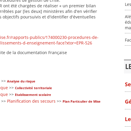
procédures de gestion de crise.
Les
R ont été chargées de réaliser « un premier bilan
êtées par [les deux] ministères afin d'en vérifier
Alé
s objectifs poursuivis et d'identifier d'éventuelles
édu
ma
ise.fr/rapports-publics/174000230-procedures-de-
Fac
ablissements-d-enseignement-face?xtor=EPR-526
site de la documentation Française
L
>>
Analyse du risque
Se
sque
>>
Collectivité territoriale
sque
>>
Etablissement scolaire
Gé
>>
Planification des secours
>>
Plan Particulier de Mise
Le