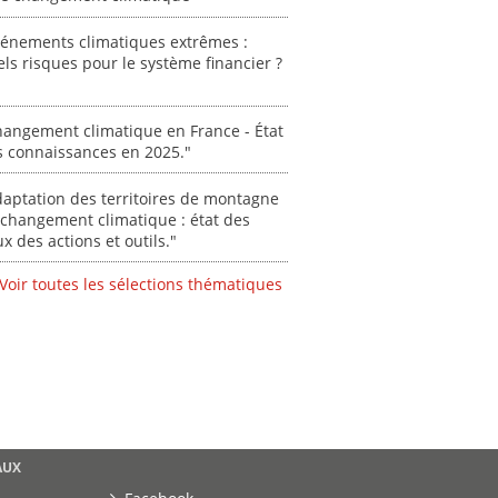
0000
vénements climatiques extrêmes :
"Ident
ls risques pour le système financier ?
lignes 
pour d
résilie
angement climatique en France - État
propos
s connaissances en 2025."
autori
acteur
aptation des territoires de montagne
des Alpe
changement climatique : état des
ux des actions et outils."
[ Ressour
Stéphanie
Voir toutes les sélections thématiques
0000
AUX