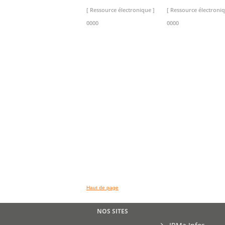
[ Ressource électronique ]
[ Ressource électroniq
0000
0000
>> VOIR LA BIBLIOTHEQUE
Haut de page
NOS SITES