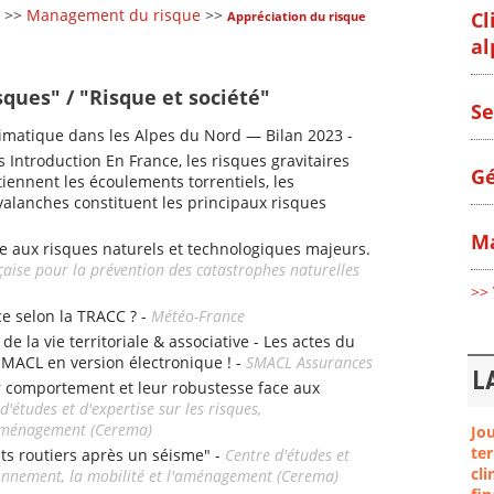
>>
Management du risque
>>
Cl
Appréciation du risque
al
sques" / "Risque et société"
Se
matique dans les Alpes du Nord — Bilan 2023 -
s Introduction En France, les risques gravitaires
Gé
iennent les écoulements torrentiels, les
alanches constituent les principaux risques
Ma
e aux risques naturels et technologiques majeurs.
çaise pour la prévention des catastrophes naturelles
>> 
ce selon la TRACC ? -
Météo-France
e la vie territoriale & associative - Les actes du
SMACL en version électronique ! -
SMACL Assurances
L
r comportement et leur robustesse face aux
d'études et d'expertise sur les risques,
l'aménagement (Cerema)
Jo
ter
nts routiers après un séisme" -
Centre d'études et
cli
ironnement, la mobilité et l'aménagement (Cerema)