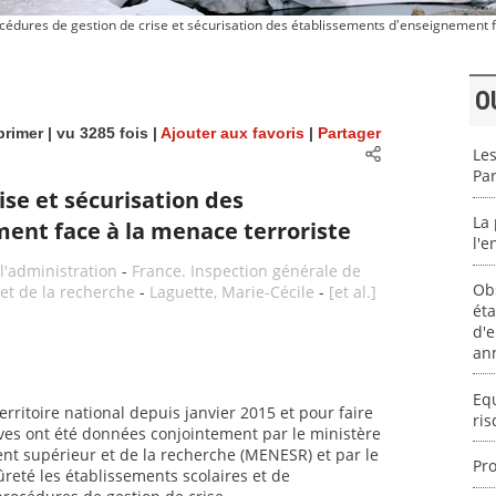
cédures de gestion de crise et sécurisation des établissements d'enseignement f
O
rimer
| vu 3285 fois |
Ajouter aux favoris
|
Partager
Les
Par
ise et sécurisation des
La 
ent face à la menace terroriste
l'
l'administration
-
France. Inspection générale de
Obs
 et de la recherche
-
Laguette, Marie-Cécile
-
[et al.]
éta
d'
an
Equ
territoire national depuis janvier 2015 et pour faire
ris
ives ont été données conjointement par le ministère
ent supérieur et de la recherche (MENESR) et par le
Pro
ûreté les établissements scolaires et de