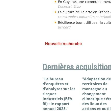
En Guyane, une commune menacé
Dubesset, Enzo
La culture de l'alerte en France
catastrophes naturelles et techno
Résilience tour : diffuser la cul
Bernard
Nouvelle recherche
Dernières acquisitio
"Le bureau
"Adaptation de
d'enquêtes et
territoires de
d'analyses sur les
montagne au
risques
changement
industriels (BEA-
climatique : ét
RI) : le rapport
des lieux des
annuel 2025."
actions et outil