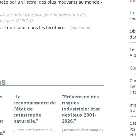
fin
e par un littoral des plus mouvants au monde -
La 
 -
Association française pour la prévention des
ré
logiques (AFPCNT)
ture du risque dans les territoires -
Jaguenaud,
Ob
da
Le 
Al
Co
ns
Co
l'é
ris
s
"La
"Prévention des
"Changem
reconnaissance de
risques
climatique
Im
l'état de
industriels : état
France - Ét
tra
catastrophe
des lieux 2001-
connaissan
at
naturelle."
2026."
2025."
Cat
les
[ Ressource électronique ]
[ Ressource électronique ]
[ Ressource élec
s."
et