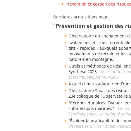
Prévention et gestion des risques
Dernières acquisitions pour
"Prévention et gestion des ri
Observatoire du changement cli
avalanches et crues torrentielle
dits « rapides » auxquels appart
mouvements de terrain et les av
naturels en montagne. I -
Outils et méthodes de Résilienc
Synthèse 2025 -
Association fran
et technologiques (AFPCNT)
À quel climat s’adapter en Fran
Observatoire Smacl des risques d
23e colloque de l’Observatoire 
"Cordons dunaires. Evaluer leu
submersions marines." -
Centre 
l'environnement, la mobilité et 
"Évaluer la praticabilité des po
d'expertise sur les risques, l'env