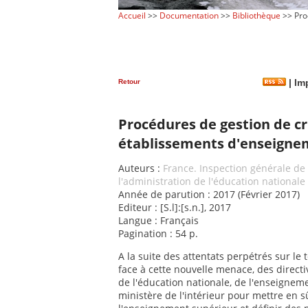
Accueil
>>
Documentation
>>
Bibliothèque
>> Pro
Retour
|
Imp
Procédures de gestion de cr
établissements d'enseignem
Auteurs :
France. Inspection générale de 
l'administration de l'éducation nationale
Année de parution : 2017 (Février 2017)
Editeur : [S.l]:[s.n.], 2017
Langue : Français
Pagination : 54 p.
A la suite des attentats perpétrés sur le 
face à cette nouvelle menace, des direct
de l'éducation nationale, de l'enseignem
ministère de l'intérieur pour mettre en s