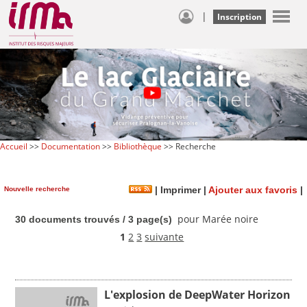
|
Inscription
Accueil
>>
Documentation
>>
Bibliothèque
>> Recherche
Nouvelle recherche
|
Imprimer
|
Ajouter aux favoris
|
pour Marée noire
30 documents trouvés / 3 page(s)
1
2
3
suivante
L'explosion de DeepWater Horizon