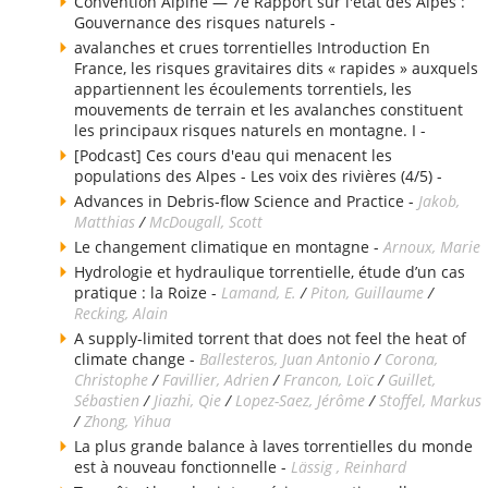
Convention Alpine — 7e Rapport sur l'état des Alpes :
Gouvernance des risques naturels -
avalanches et crues torrentielles Introduction En
France, les risques gravitaires dits « rapides » auxquels
appartiennent les écoulements torrentiels, les
mouvements de terrain et les avalanches constituent
les principaux risques naturels en montagne. I -
[Podcast] Ces cours d'eau qui menacent les
populations des Alpes - Les voix des rivières (4/5) -
Advances in Debris-flow Science and Practice -
Jakob,
Matthias
/
McDougall, Scott
Le changement climatique en montagne -
Arnoux, Marie
Hydrologie et hydraulique torrentielle, étude d’un cas
pratique : la Roize -
Lamand, E.
/
Piton, Guillaume
/
Recking, Alain
A supply-limited torrent that does not feel the heat of
climate change -
Ballesteros, Juan Antonio
/
Corona,
Christophe
/
Favillier, Adrien
/
Francon, Loïc
/
Guillet,
Sébastien
/
Jiazhi, Qie
/
Lopez-Saez, Jérôme
/
Stoffel, Markus
/
Zhong, Yihua
La plus grande balance à laves torrentielles du monde
est à nouveau fonctionnelle -
Lässig , Reinhard