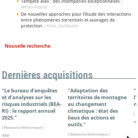
Tempête Alex : des intempéries exceptionnelles -
Météo-France
De nouvelles approches pour l’étude des interactions
entre phénomènes torrentiels et ouvrages de
protection -
Piton, Guillaume
Nouvelle recherche
Dernières acquisitions
"Le bureau d'enquêtes
"Adaptation des
"
et d'analyses sur les
territoires de montagne
l
risques industriels (BEA-
au changement
n
RI) : le rapport annuel
climatique : état des
[ 
2025."
lieux des actions et
00
outils."
[ Ressource électronique ]
[ Ressource électronique ]
0000