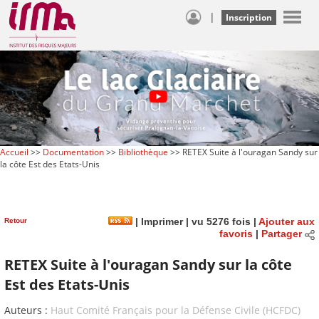
|
Inscription
Accueil
>>
Documentation
>>
Bibliothèque
>> RETEX Suite à l'ouragan Sandy sur
la côte Est des Etats-Unis
Retour
|
Imprimer
| vu 5276 fois |
Ajouter aux
favoris
|
Partager
RETEX Suite à l'ouragan Sandy sur la côte
Est des Etats-Unis
Auteurs :
Haut Comité Français pour la Défense Civile (HCFDC)