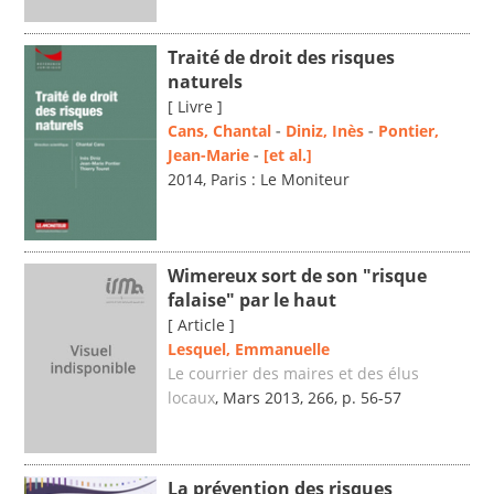
Traité de droit des risques
naturels
[ Livre ]
Cans, Chantal
-
Diniz, Inès
-
Pontier,
Jean-Marie
-
[et al.]
2014, Paris : Le Moniteur
Wimereux sort de son "risque
falaise" par le haut
[ Article ]
Lesquel, Emmanuelle
Le courrier des maires et des élus
locaux
, Mars 2013, 266, p. 56-57
La prévention des risques