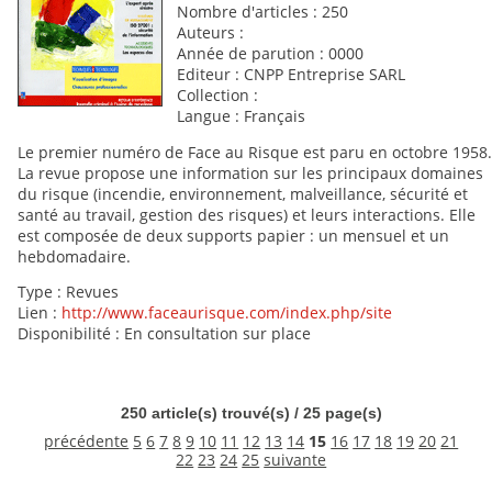
Nombre d'articles : 250
Auteurs :
Année de parution : 0000
Editeur : CNPP Entreprise SARL
Collection :
Langue : Français
Le premier numéro de Face au Risque est paru en octobre 1958.
La revue propose une information sur les principaux domaines
du risque (incendie, environnement, malveillance, sécurité et
santé au travail, gestion des risques) et leurs interactions. Elle
est composée de deux supports papier : un mensuel et un
hebdomadaire.
Type : Revues
Lien :
http://www.faceaurisque.com/index.php/site
Disponibilité : En consultation sur place
250 article(s) trouvé(s) / 25 page(s)
précédente
5
6
7
8
9
10
11
12
13
14
15
16
17
18
19
20
21
22
23
24
25
suivante