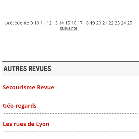
précédente
9
10
11
12
13
14
15
16
17
18
19
20
21
22
23
24
25
suivante
AUTRES REVUES
Secourisme Revue
Géo-regards
Les rues de Lyon