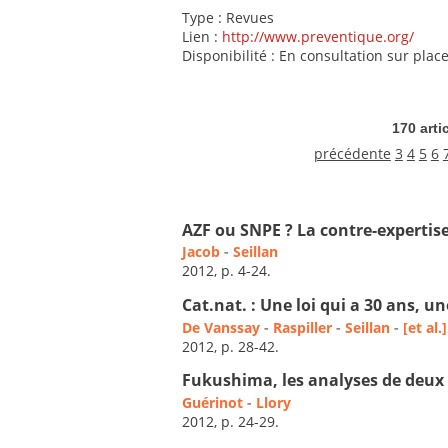
Type : Revues
Lien :
http://www.preventique.org/
Disponibilité : En consultation sur plac
170 arti
précédente
3
4
5
6
AZF ou SNPE ? La contre-expertise
Jacob
-
Seillan
2012, p. 4-24.
Cat.nat. : Une loi qui a 30 ans, u
De Vanssay
-
Raspiller
-
Seillan
-
[et al.]
2012, p. 28-42.
Fukushima, les analyses de deux
Guérinot
-
Llory
2012, p. 24-29.