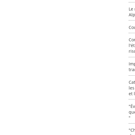
Le 
Al
Co
Co
l'é
ris
Im
tra
Cat
les
et
"É
que
"
"Ch