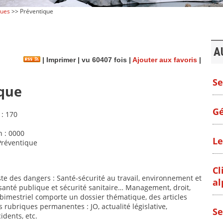
vues
>> Préventique
A
|
Imprimer
| vu 60407 fois |
Ajouter aux favoris
|
Se
que
Gé
 : 170
 : 0000
Le
Préventique
Cl
ste des dangers : Santé-sécurité au travail, environnement et
al
, santé publique et sécurité sanitaire… Management, droit,
bimestriel comporte un dossier thématique, des articles
s rubriques permanentes : JO, actualité législative,
Se
idents, etc.