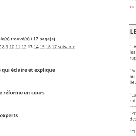
>> 
e
L
cle(s) trouvé(s) / 17 page(s)
"Le
7
8
9
10
11
12
13
14
15
16
17
suivante
les
rap
 qui éclaire et explique
"Ad
au 
lie
ne réforme en cours
"La
cat
"Pr
 experts
des
"Ch