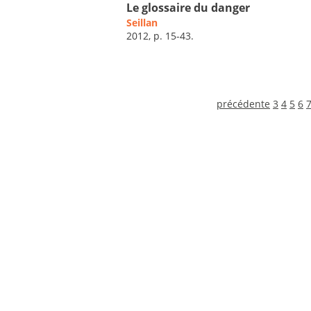
Le glossaire du danger
Seillan
2012, p. 15-43.
précédente
3
4
5
6