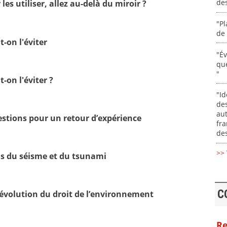
de
les utiliser, allez au-delà du miroir ?
"Pl
de 
t-on l'éviter
"É
que
"
t-on l'éviter ?
"Id
des
aut
stions pour un retour d’expérience
fr
des
>> 
els du séisme et du tsunami
C
’évolution du droit de l’environnement
Re