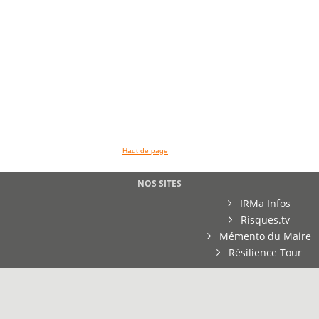
Haut de page
NOS SITES
IRMa Infos
Risques.tv
Mémento du Maire
Résilience Tour