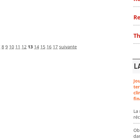
Re
Th
7
8
9
10
11
12
13
14
15
16
17
suivante
L
Jo
ter
cli
fin
La 
ré
Ob
da