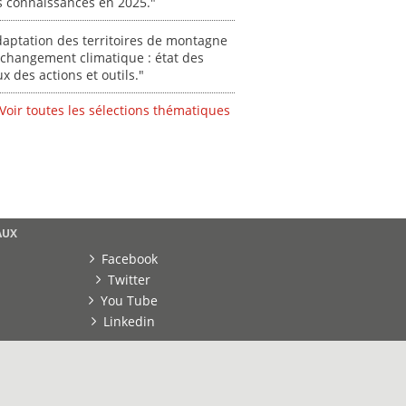
s connaissances en 2025."
aptation des territoires de montagne
changement climatique : état des
ux des actions et outils."
Voir toutes les sélections thématiques
AUX
Facebook
Twitter
You Tube
Linkedin