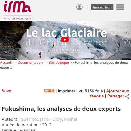
|
Inscription
Accueil
>>
Documentation
>>
Bibliothèque
>> Fukushima, les analyses de deux
experts
Retour
|
Imprimer
| vu 5156 fois |
Ajouter aux
favoris
|
Partager
Fukushima, les analyses de deux experts
Auteurs :
Guérinot, Jacki
-
Llory, Michel
Année de parution : 2012
Langue : Français