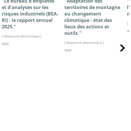
"Le bureau d'enquêtes
"Adaptation des
"
et d'analyses sur les
territoires de montagne
l
risques industriels (BEA-
au changement
n
RI) : le rapport annuel
climatique : état des
[ 
2025."
lieux des actions et
00
outils."
[ Ressource électronique ]
[ Ressource électronique ]
0000
0000
>> VOIR LA BIBLIOTHEQUE