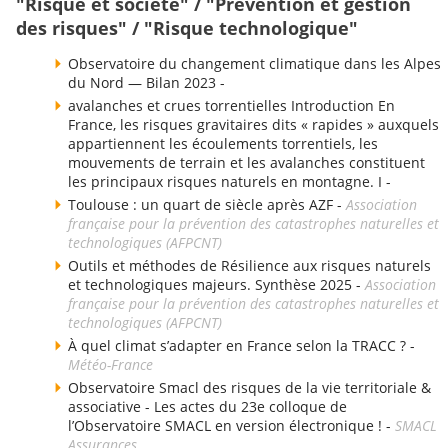
"Risque et société" / "Prévention et gestion
des risques" / "Risque technologique"
Observatoire du changement climatique dans les Alpes
du Nord — Bilan 2023 -
avalanches et crues torrentielles Introduction En
France, les risques gravitaires dits « rapides » auxquels
appartiennent les écoulements torrentiels, les
mouvements de terrain et les avalanches constituent
les principaux risques naturels en montagne. I -
Toulouse : un quart de siècle après AZF -
Association
française pour la prévention des catastrophes naturelles et
technologiques (AFPCNT)
Outils et méthodes de Résilience aux risques naturels
et technologiques majeurs. Synthèse 2025 -
Association
française pour la prévention des catastrophes naturelles et
technologiques (AFPCNT)
À quel climat s’adapter en France selon la TRACC ? -
Météo-France
Observatoire Smacl des risques de la vie territoriale &
associative - Les actes du 23e colloque de
l’Observatoire SMACL en version électronique ! -
SMACL
Assurances