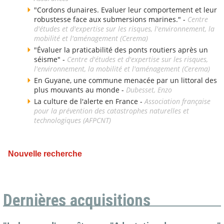
"Cordons dunaires. Evaluer leur comportement et leur
robustesse face aux submersions marines." -
Centre
d'études et d'expertise sur les risques, l'environnement, la
mobilité et l'aménagement (Cerema)
"Évaluer la praticabilité des ponts routiers après un
séisme" -
Centre d'études et d'expertise sur les risques,
l'environnement, la mobilité et l'aménagement (Cerema)
En Guyane, une commune menacée par un littoral des
plus mouvants au monde -
Dubesset, Enzo
La culture de l'alerte en France -
Association française
pour la prévention des catastrophes naturelles et
technologiques (AFPCNT)
Nouvelle recherche
Dernières acquisitions