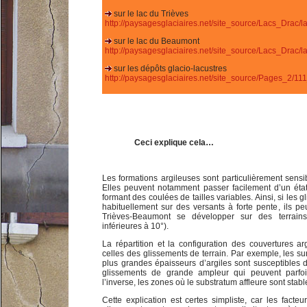
sur le lac du Trièves
http://paysagesglaciaires.net/site_source/Lacs_Drac/la
sur le lac du Beaumont
http://paysagesglaciaires.net/site_source/Lacs_Dra
sur les dépôts glacio-lacustres
http://paysagesglaciaires.net/site_source/Pages_2/11
Ceci explique cela…
Les formations argileuses sont particulièrement sensi
Elles peuvent notamment passer facilement d’un état 
formant des coulées de tailles variables. Ainsi, si les
habituellement sur des versants à forte pente, ils pe
Trièves-Beaumont se développer sur des terrains 
inférieures à 10°).
La répartition et la configuration des couvertures ar
celles des glissements de terrain. Par exemple, les sur
plus grandes épaisseurs d’argiles sont susceptibles 
glissements de grande ampleur qui peuvent parfoi
l’inverse, les zones où le substratum affleure sont stabl
Cette explication est certes simpliste, car les fact