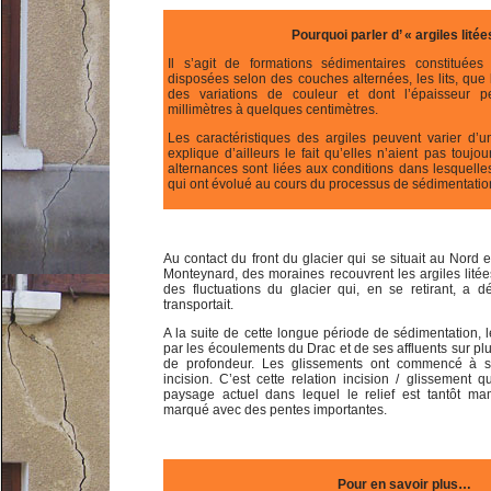
Pourquoi parler d’ « argiles litée
Il s’agit de formations sédimentaires constituées
disposées selon des couches alternées, les lits, que 
des variations de couleur et dont l’épaisseur p
millimètres à quelques centimètres.
Les caractéristiques des argiles peuvent varier d’un
explique d’ailleurs le fait qu’elles n’aient pas touj
alternances sont liées aux conditions dans lesquelle
qui ont évolué au cours du processus de sédimentatio
Au contact du front du glacier qui se situait au Nord e
Monteynard, des moraines recouvrent les argiles litée
des fluctuations du glacier qui, en se retirant, a d
transportait.
A la suite de cette longue période de sédimentation, le
par les écoulements du Drac et de ses affluents sur pl
de profondeur. Les glissements ont commencé à s
incision. C’est cette relation incision / glissement
paysage actuel dans lequel le relief est tantôt ma
marqué avec des pentes importantes.
Pour en savoir plus…