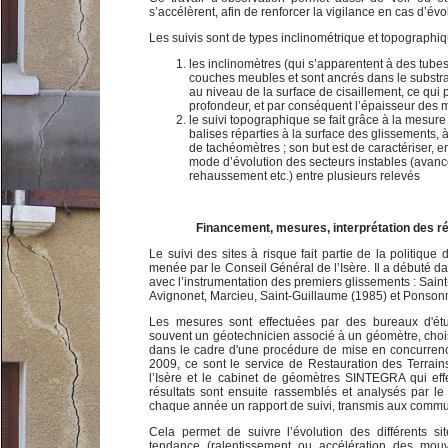
s’accélèrent, afin de renforcer la vigilance en cas d’évol
Les suivis sont de types inclinométrique et topographiq
les inclinomètres (qui s’apparentent à des tubes
couches meubles et sont ancrés dans le substr
au niveau de la surface de cisaillement, ce qui
profondeur, et par conséquent l’épaisseur des
le suivi topographique se fait grâce à la mesu
balises réparties à la surface des glissements, à
de tachéomètres ; son but est de caractériser, en 
mode d’évolution des secteurs instables (avanc
rehaussement etc.) entre plusieurs relevés
Financement, mesures, interprétation des résu
Le suivi des sites à risque fait partie de la politique
menée par le Conseil Général de l’Isère. Il a débuté 
avec l’instrumentation des premiers glissements : Saint
Avignonet, Marcieu, Saint-Guillaume (1985) et Ponson
Les mesures sont effectuées par des bureaux d'étu
souvent un géotechnicien associé à un géomètre, chois
dans le cadre d'une procédure de mise en concurrenc
2009, ce sont le service de Restauration des Terra
l’Isère et le cabinet de géomètres SINTEGRA qui eff
résultats sont ensuite rassemblés et analysés par l
chaque année un rapport de suivi, transmis aux comm
Cela permet de suivre l’évolution des différents si
tendance (ralentissement ou accélération des mou