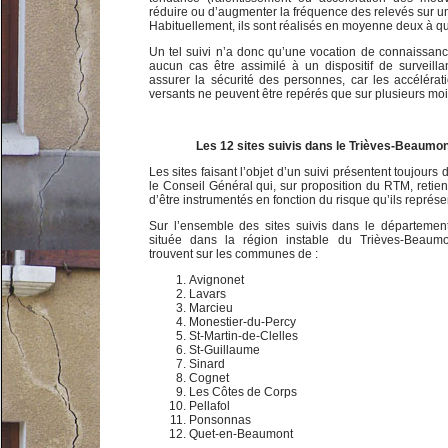
réduire ou d’augmenter la fréquence des relevés sur un 
Habituellement, ils sont réalisés en moyenne deux à qua
Un tel suivi n’a donc qu’une vocation de connaissan
aucun cas être assimilé à un dispositif de surveilla
assurer la sécurité des personnes, car les accélér
versants ne peuvent être repérés que sur plusieurs moi
Les 12 sites suivis dans le Trièves-Beaumo
Les sites faisant l’objet d’un suivi présentent toujour
le Conseil Général qui, sur proposition du RTM, retien
d’être instrumentés en fonction du risque qu’ils représe
Sur l’ensemble des sites suivis dans le département 
située dans la région instable du Trièves-Beaum
trouvent sur les communes de :
Avignonet
Lavars
Marcieu
Monestier-du-Percy
St-Martin-de-Clelles
St-Guillaume
Sinard
Cognet
Les Côtes de Corps
Pellafol
Ponsonnas
Quet-en-Beaumont