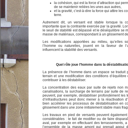
la cohésion, qui est la force d’attraction qui per
de se maintenir reliées les unes aux autres,
et la gravité, c’est-à-dire la force qui attire les c
terre.
Autrement dit, un versant est stable lorsque la c
importante que la contrainte exercée par la gravité. Lo
le seuil de stabilité est dépassé et le déséquilibre se
masse de matériaux, correspondant à un glissement de 
Les modifications apportées au milieu, qu’elles so
l’homme ou naturelles, jouent en la faveur de l
influencent la stabilité des versants.
Quel rôle joue l’homme dans la déstabilisati
La présence de l’homme dans un espace se traduit 
terrain et une modification des conditions d’équilibre
contribuer à les déstabiliser.
La concentration des eaux par suite de rejets non m
canalisations, la surcharge de terrains par suite de 
peuvent, par exemple, déstabiliser profondément les t
d’infrastructures peut donc mener à la réactivation 
bien accélérer les processus de déstabilisation en c
glissement dans une zone initialement stable mais fragi
Les travaux en pied de versants peuvent également
considérables : le fait de modifier ou de faire dispara
aval, par exemple en effectuant des terrassements, a 
l’ensemble de la masse amont qui prenait appui 