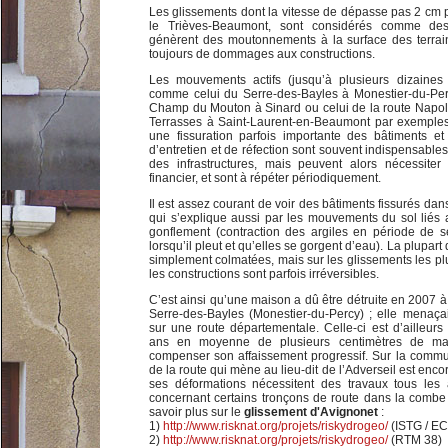
Les glissements dont la vitesse de dépasse pas 2 cm p
le Trièves-Beaumont, sont considérés comme des
génèrent des moutonnements à la surface des terrain
toujours de dommages aux constructions.
Les mouvements actifs (jusqu’à plusieurs dizaines
comme celui du Serre-des-Bayles à Monestier-du-Per
Champ du Mouton à Sinard ou celui de la route Napol
Terrasses à Saint-Laurent-en-Beaumont par exemples
une fissuration parfois importante des bâtiments et
d’entretien et de réfection sont souvent indispensables
des infrastructures, mais peuvent alors nécessiter
financier, et sont à répéter périodiquement.
Il est assez courant de voir des bâtiments fissurés da
qui s’explique aussi par les mouvements du sol liés
gonflement (contraction des argiles en période de s
lorsqu’il pleut et qu’elles se gorgent d’eau). La plupar
simplement colmatées, mais sur les glissements les plu
les constructions sont parfois irréversibles.
C’est ainsi qu’une maison a dû être détruite en 2007 
Serre-des-Bayles (Monestier-du-Percy) ; elle menaçai
sur une route départementale. Celle-ci est d’ailleurs
ans en moyenne de plusieurs centimètres de mat
compenser son affaissement progressif. Sur la commu
de la route qui mène au lieu-dit de l’Adverseil est enc
ses déformations nécessitent des travaux tous les
concernant certains tronçons de route dans la combe
savoir plus sur le
glissement d'Avignonet
:
1)
http://www.risknat.org/projets/riskydrogeo/
(ISTG / EC
2)
http://www.risknat.org/projets/riskydrogeo/
(RTM 38)