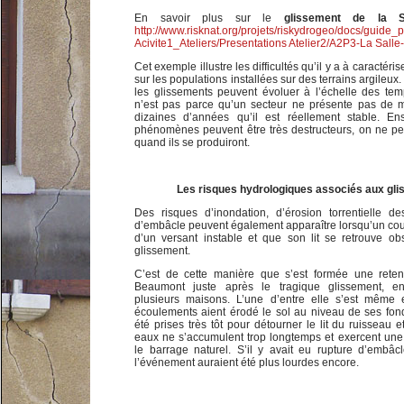
En savoir plus sur le
glissement de la 
http://www.risknat.org/projets/riskydrogeo/docs/guide_p
Acivite1_Ateliers/Presentations Atelier2/A2P3-La Sal
Cet exemple illustre les difficultés qu’il y a à caractéri
sur les populations installées sur des terrains argileu
les glissements peuvent évoluer à l’échelle des te
n’est pas parce qu’un secteur ne présente pas de
dizaines d’années qu’il est réellement stable. En
phénomènes peuvent être très destructeurs, on ne pe
quand ils se produiront.
Les risques hydrologiques associés aux gl
Des risques d’inondation, d’érosion torrentielle de
d’embâcle peuvent également apparaître lorsqu’un cou
d’un versant instable et que son lit se retrouve o
glissement.
C’est de cette manière que s’est formée une reten
Beaumont juste après le tragique glissement, ent
plusieurs maisons. L’une d’entre elle s’est même 
écoulements aient érodé le sol au niveau de ses fon
été prises très tôt pour détourner le lit du ruisseau
eaux ne s’accumulent trop longtemps et exercent une
le barrage naturel. S’il y avait eu rupture d’embâ
l’événement auraient été plus lourdes encore.