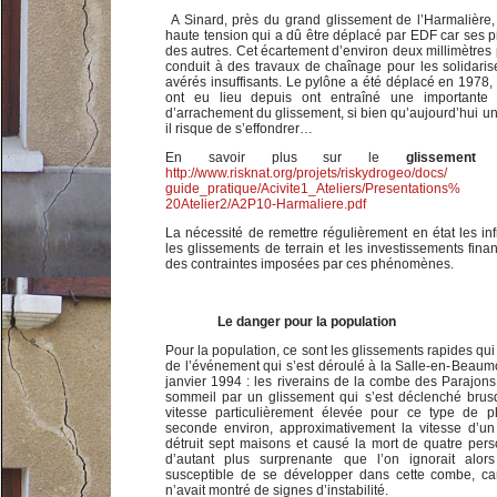
A Sinard, près du grand glissement de l’Harmalière
haute tension qui a dû être déplacé par EDF car ses p
des autres. Cet écartement d’environ deux millimètres 
conduit à des travaux de chaînage pour les solidarise
avérés insuffisants. Le pylône a été déplacé en 1978, 
ont eu lieu depuis ont entraîné une importante 
d’arrachement du glissement, si bien qu’aujourd’hui u
il risque de s’effondrer…
En savoir plus sur le
glissemen
http://www.risknat.org/projets/riskydrogeo/docs/
guide_pratique/Acivite1_Ateliers/Presentations%
20Atelier2/A2P10-Harmaliere.pdf
La nécessité de remettre régulièrement en état les inf
les glissements de terrain et les investissements finan
des contraintes imposées par ces phénomènes.
Le danger pour la population
Pour la population, ce sont les glissements rapides qui
de l’événement qui s’est déroulé à la Salle-en-Beaumo
janvier 1994 : les riverains de la combe des Parajons
sommeil par un glissement qui s’est déclenché bru
vitesse particulièrement élevée pour ce type de
seconde environ, approximativement la vitesse d’un 
détruit sept maisons et causé la mort de quatre pers
d’autant plus surprenante que l’on ignorait alors
susceptible de se développer dans cette combe, ca
n’avait montré de signes d’instabilité.