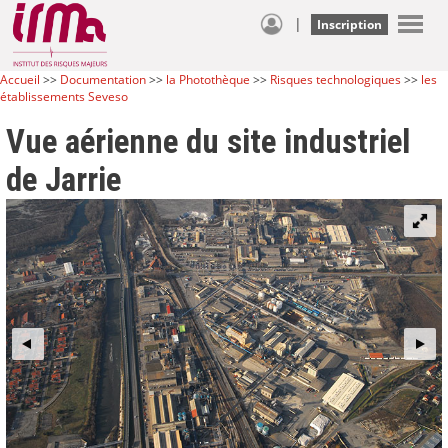
|
Inscription
Accueil
>>
Documentation
>>
la Photothèque
>>
Risques technologiques
>>
les
établissements Seveso
Vue aérienne du site industriel
de Jarrie