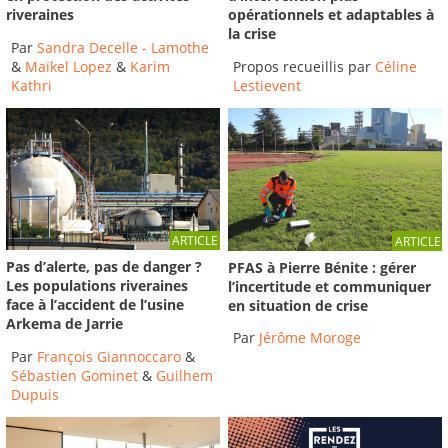
riveraines
opérationnels et adaptables à
la crise
Par
Sandra Decelle - Lamothe
&
Maïkel Lopez
&
Karim
Propos recueillis par
Céline
Kathri
Lestievent
ARTICLE
ARTICLE
Pas d’alerte, pas de danger ?
PFAS à Pierre Bénite : gérer
Les populations riveraines
l’incertitude et communiquer
face à l’accident de l’usine
en situation de crise
Arkema de Jarrie
Par
Jérôme Moroge
Par
François Giannoccaro
&
Sébastien Gominet
&
Guilhem
Dupuis