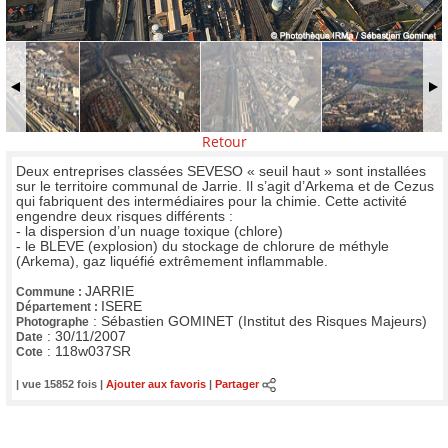
Retour
Deux entreprises classées SEVESO « seuil haut » sont installées
sur le territoire communal de Jarrie. Il s’agit d’Arkema et de Cezus
qui fabriquent des intermédiaires pour la chimie. Cette activité
engendre deux risques différents :
- la dispersion d’un nuage toxique (chlore)
- le BLEVE (explosion) du stockage de chlorure de méthyle
(Arkema), gaz liquéfié extrêmement inflammable.
JARRIE
Commune :
ISERE
Département :
:
Sébastien GOMINET (Institut des Risques Majeurs)
Photographe
:
30/11/2007
Date
:
118w037SR
Cote
| vue 15852 fois |
Ajouter aux favoris
|
Partager