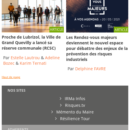
ARTICLE
ARTICLE
Proche de Lubrizol, la Ville de
Les Rendez-vous majeurs
Grand Quevilly a lancé sa
deviennent le nouvel espace
réserve communale (RCSC)
pour débattre des enjeux de la
prévention des risques
Par
Estelle Lautrou
&
Adeline
industriels
Bozec
&
Karim Ternati
Par
Delphine FAVRE
Haut de page
NOS SITES
IRMa Infos
Risques.tv
Mémento du Maire
Résilience Tour
ADHERENTS