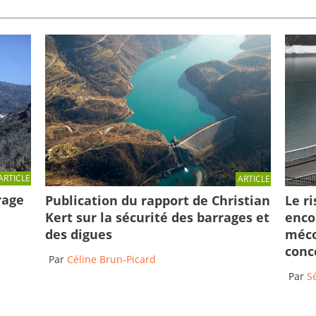
ARTICLE
ARTICLE
rage
Publication du rapport de Christian
Le r
Kert sur la sécurité des barrages et
enco
des digues
méco
conc
Par
Céline Brun-Picard
Par
S