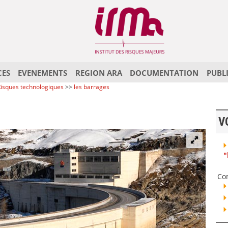
CES
EVENEMENTS
REGION ARA
DOCUMENTATION
PUBL
isques technologiques
>>
les barrages
V
"
Co