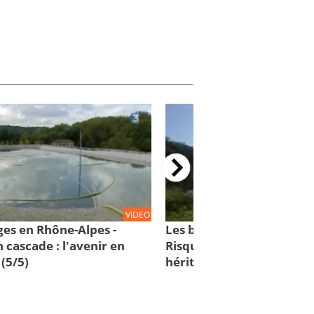
VIDEO
ges en Rhône-Alpes -
Les barrages en Rhône-Al
 cascade : l'avenir en
Risques en cascade : un l
(5/5)
héritage (4/5)