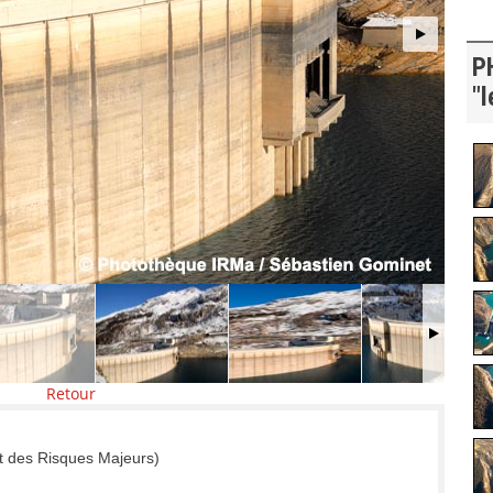
P
"l
Retour
t des Risques Majeurs)