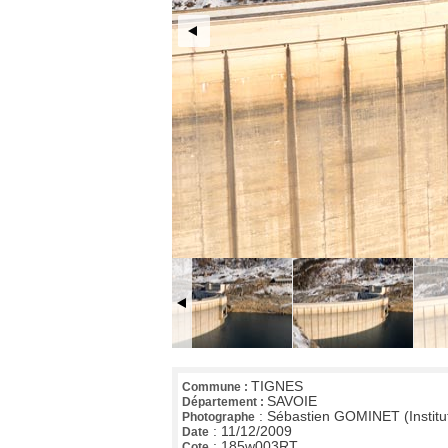
TIGNES
Commune :
SAVOIE
Département :
:
Sébastien GOMINET (Institu
Photographe
:
11/12/2009
Date
:
185w003RT
Cote