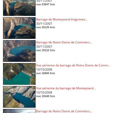
30/11/2007
vue 23947 fois
Barrage de Monteynard-Avignonet...
30/11/2007
vue 20125 fois
Barrage de Notre Dame de Commiers...
30/11/2007
vue 19122 fois
Vue aérienne du barrage de Notre Dame de Comm...
10/10/2008
vue 15840 fois
Vue aérienne du barrage de Monteynard...
10/10/2008
vue 15548 fois
Barrage de Notre Dame de Commiers...