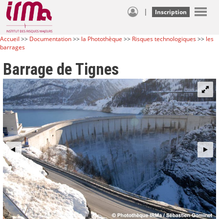
|
Inscription
Accueil
>>
Documentation
>>
la Photothèque
>>
Risques technologiques
>>
les
barrages
Barrage de Tignes