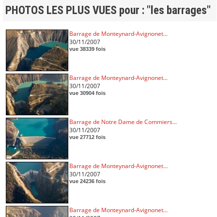
PHOTOS LES PLUS VUES pour : "les barrages"
Barrage de Monteynard-Avignonet...
30/11/2007
vue 38339 fois
Barrage de Monteynard-Avignonet...
30/11/2007
vue 30904 fois
Barrage de Notre Dame de Commiers...
30/11/2007
vue 27712 fois
Barrage de Monteynard-Avignonet...
30/11/2007
vue 24236 fois
Barrage de Monteynard-Avignonet...