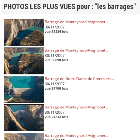
PHOTOS LES PLUS VUES pour : "les barrages"
Barrage de Monteynard-Avignonet...
30/11/2007
vue 38334 fois
Barrage de Monteynard-Avignonet...
30/11/2007
vue 30898 fois
Barrage de Notre Dame de Commiers...
30/11/2007
vue 27706 fois
Barrage de Monteynard-Avignonet...
30/11/2007
vue 24233 fois
Barrage de Monteynard-Avignonet...