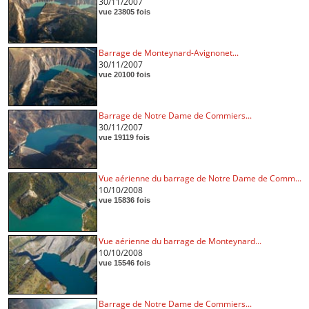
30/11/2007
vue 23805 fois
Barrage de Monteynard-Avignonet...
30/11/2007
vue 20100 fois
Barrage de Notre Dame de Commiers...
30/11/2007
vue 19119 fois
Vue aérienne du barrage de Notre Dame de Comm...
10/10/2008
vue 15836 fois
Vue aérienne du barrage de Monteynard...
10/10/2008
vue 15546 fois
Barrage de Notre Dame de Commiers...