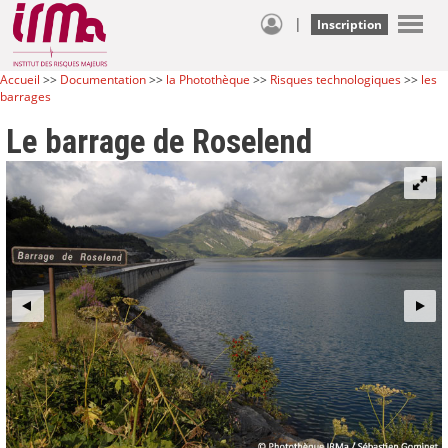
|
Inscription
Accueil
>>
Documentation
>>
la Photothèque
>>
Risques technologiques
>>
les
barrages
Le barrage de Roselend