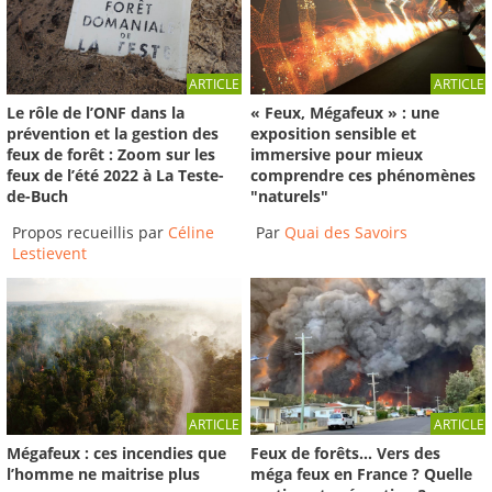
ARTICLE
ARTICLE
Le rôle de l’ONF dans la
« Feux, Mégafeux » : une
prévention et la gestion des
exposition sensible et
feux de forêt : Zoom sur les
immersive pour mieux
feux de l’été 2022 à La Teste-
comprendre ces phénomènes
de-Buch
"naturels"
Propos recueillis par
Céline
Par
Quai des Savoirs
Lestievent
ARTICLE
ARTICLE
Mégafeux : ces incendies que
Feux de forêts… Vers des
l’homme ne maitrise plus
méga feux en France ? Quelle