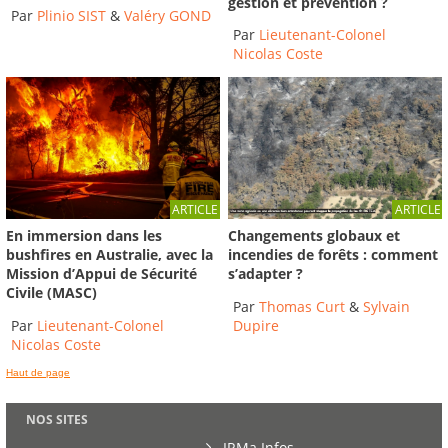
gestion et prévention ?
Par
Plinio SIST
&
Valéry GOND
Par
Lieutenant-Colonel
Nicolas Coste
ARTICLE
ARTICLE
En immersion dans les
Changements globaux et
bushfires en Australie, avec la
incendies de forêts : comment
Mission d’Appui de Sécurité
s’adapter ?
Civile (MASC)
Par
Thomas Curt
&
Sylvain
Par
Lieutenant-Colonel
Dupire
Nicolas Coste
Haut de page
NOS SITES
IRMa Infos