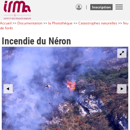
|
Inscription
Accueil
>>
Documentation
>>
la Photothèque
>>
Catastrophes naturelles
>>
feu
de forêt
Incendie du Néron