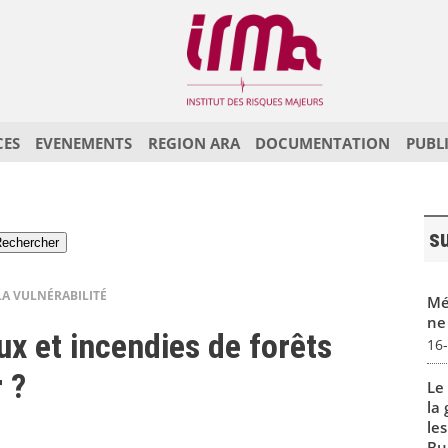
CES
EVENEMENTS
REGION ARA
DOCUMENTATION
PUBL
s
LA VULNÉRABILITÉ
Mé
ne 
 et incendies de forêts
16
 ?
Le
la 
les
Buc