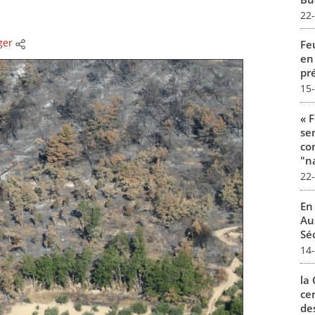
22
ger
Fe
en
pré
15
« 
se
co
"na
22
En
Aus
Séc
14
la
ce
de