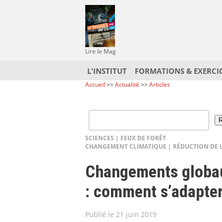
Lire le Mag
L'INSTITUT
FORMATIONS & EXERCI
Accueil
>>
Actualité
>>
Articles
SCIENCES
|
FEUX DE FORÊT
CHANGEMENT CLIMATIQUE
|
RÉDUCTION DE 
Changements globaux
: comment s’adapter
Publié le 21 juin 2019