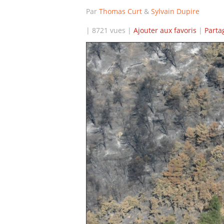
Par
Thomas Curt
&
Sylvain Dupire
| 8721 vues |
Ajouter aux favoris
|
Parta