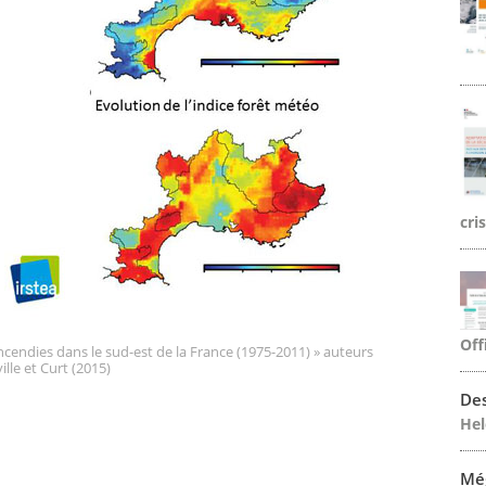
cri
Off
incendies dans le sud-est de la France (1975-2011) » auteurs
ille et Curt (2015)
Des
Hel
Mé