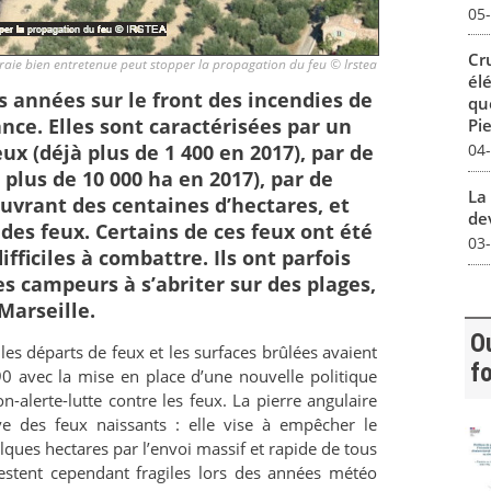
05
Cr
raie bien entretenue peut stopper la propagation du feu © Irstea
él
 années sur le front des incendies de
qu
ance. Elles sont caractérisées par un
Pie
x (déjà plus de 1 400 en 2017), par de
04
 plus de 10 000 ha en 2017), par de
La 
vrant des centaines d’hectares, et
dev
des feux. Certains de ces feux ont été
03
fficiles à combattre. Ils ont parfois
s campeurs à s’abriter sur des plages,
Marseille.
Ou
 les départs de feux et les surfaces brûlées avaient
fo
0 avec la mise en place d’une nouvelle politique
n-alerte-lutte contre les feux. La pierre angulaire
ive des feux naissants : elle vise à empêcher le
ues hectares par l’envoi massif et rapide de tous
estent cependant fragiles lors des années météo