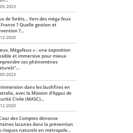
-05-2023
ux de forêts… Vers des méga feux
 France ? Quelle gestion et
vention ?...
-12-2020
Feux, Mégafeux » : une exposition
nsible et immersive pour mieux
mprendre ces phénomènes
turels"...
-05-2023
 immersion dans les bushfires en
tralie, avec la Mission d’Appui de
urité Civile (MASC)...
-12-2020
 Cour des Comptes dénonce
rtaines lacunes dans la prévention
s risques naturels en métropole...