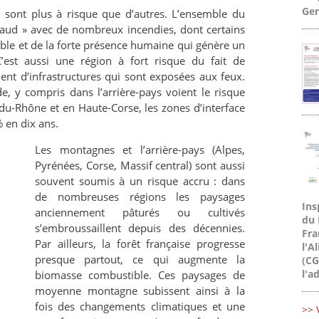
Gen
s sont plus à risque que d’autres. L’ensemble du
chaud » avec de nombreux incendies, dont certains
rable et de la forte présence humaine qui génère un
est aussi une région à fort risque du fait de
ent d’infrastructures qui sont exposées aux feux.
e, y compris dans l’arrière-pays voient le risque
u-Rhône et en Haute-Corse, les zones d’interface
% en dix ans.
Les montagnes et l’arrière-pays (Alpes,
Pyrénées, Corse, Massif central) sont aussi
souvent soumis à un risque accru : dans
de nombreuses régions les paysages
e
Ins
anciennement pâturés ou cultivés
du 
s’embroussaillent depuis des décennies.
Fra
Par ailleurs, la forêt française progresse
l'A
presque partout, ce qui augmente la
(CG
l'a
.
biomasse combustible. Ces paysages de
moyenne montagne subissent ainsi à la
fois des changements climatiques et une
>> 