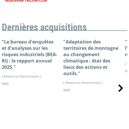
Nouvelle recherche
Dernières acquisitions
"Le bureau d'enquêtes
"Adaptation des
"
et d'analyses sur les
territoires de montagne
l
risques industriels (BEA-
au changement
n
RI) : le rapport annuel
climatique : état des
[ 
2025."
lieux des actions et
00
outils."
[ Ressource électronique ]
[ Ressource électronique ]
0000
0000