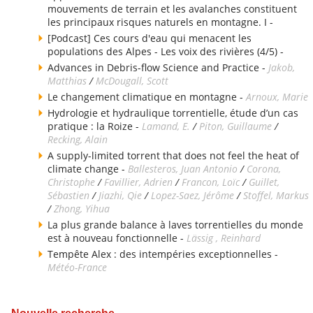
mouvements de terrain et les avalanches constituent
les principaux risques naturels en montagne. I -
[Podcast] Ces cours d'eau qui menacent les
populations des Alpes - Les voix des rivières (4/5) -
Advances in Debris-flow Science and Practice -
Jakob,
Matthias
/
McDougall, Scott
Le changement climatique en montagne -
Arnoux, Marie
Hydrologie et hydraulique torrentielle, étude d’un cas
pratique : la Roize -
Lamand, E.
/
Piton, Guillaume
/
Recking, Alain
A supply-limited torrent that does not feel the heat of
climate change -
Ballesteros, Juan Antonio
/
Corona,
Christophe
/
Favillier, Adrien
/
Francon, Loïc
/
Guillet,
Sébastien
/
Jiazhi, Qie
/
Lopez-Saez, Jérôme
/
Stoffel, Markus
/
Zhong, Yihua
La plus grande balance à laves torrentielles du monde
est à nouveau fonctionnelle -
Lässig , Reinhard
Tempête Alex : des intempéries exceptionnelles -
Météo-France