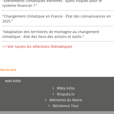
"Événements climatiques extrêmes : quels risques pour le
système financier ? "
"Changement climatique en France - État des connaissances en
2025."
"Adaptation des territoires de montagne au changement
climatique : état des lieux des actions et outils."
>> Voir toutes les sélections thématiques
Haut de page
NOS SITES
IRMa Infos
Risques.tv
Mémento du Maire
Résilience Tour