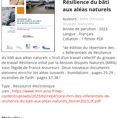
Résilience du bâti
aux aléas naturels
Auteurs :
MRN (Mission
Risques Naturels)
Année de parution : 2023
Langue : Français
Collation : 1 fichier PDF
"4e édition du répertoire des
« Référentiels de Résilience
du bâti aux aléas naturels », fruit d’un travail collectif du groupe
de travail Résilience initié par la Mission Risques Naturels (MRN)
sous l’égide de France Assureurs. Deux nouveaux documents
viennent enrichir les aléas suivants : Inondations : pages 25-29 ;
Incendies de forêt : pages 37-38."
Type : Ressource électronique
Lien :
https://www.mrn.asso.fr/wp-
content/uploads/2023/02/repertoire-mrn-des-referentiels-de-
resilience-du-bati-aux-aleas-naturels_fevrier2023_vf.pdf