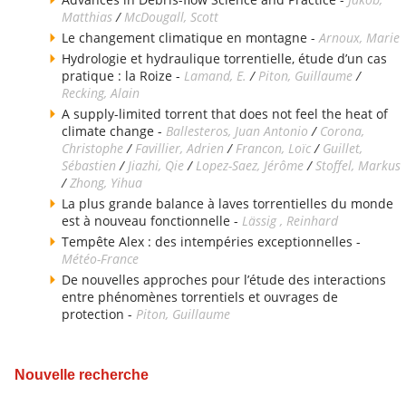
Matthias
/
McDougall, Scott
Le changement climatique en montagne -
Arnoux, Marie
Hydrologie et hydraulique torrentielle, étude d’un cas
pratique : la Roize -
Lamand, E.
/
Piton, Guillaume
/
Recking, Alain
A supply-limited torrent that does not feel the heat of
climate change -
Ballesteros, Juan Antonio
/
Corona,
Christophe
/
Favillier, Adrien
/
Francon, Loïc
/
Guillet,
Sébastien
/
Jiazhi, Qie
/
Lopez-Saez, Jérôme
/
Stoffel, Markus
/
Zhong, Yihua
La plus grande balance à laves torrentielles du monde
est à nouveau fonctionnelle -
Lässig , Reinhard
Tempête Alex : des intempéries exceptionnelles -
Météo-France
De nouvelles approches pour l’étude des interactions
entre phénomènes torrentiels et ouvrages de
protection -
Piton, Guillaume
Nouvelle recherche