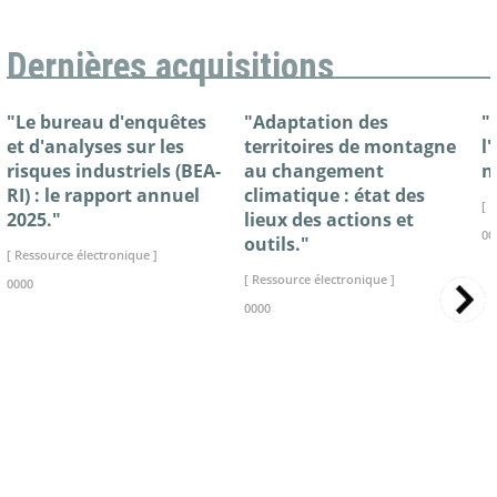
Dernières acquisitions
"Le bureau d'enquêtes
"Adaptation des
"
et d'analyses sur les
territoires de montagne
l
risques industriels (BEA-
au changement
n
RI) : le rapport annuel
climatique : état des
[ 
2025."
lieux des actions et
00
outils."
[ Ressource électronique ]
[ Ressource électronique ]
0000
0000