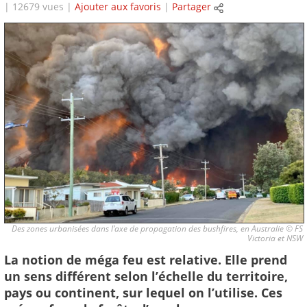
| 12679 vues |
Ajouter aux favoris
|
Partager
Des zones urbanisées dans l’axe de propagation des bushfires, en Australie © FS
Victoria et NSW
La notion de méga feu est relative. Elle prend
un sens différent selon l’échelle du territoire,
pays ou continent, sur lequel on l’utilise. Ces