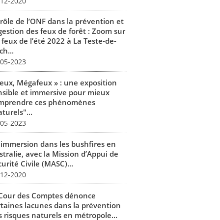
-12-2020
 rôle de l’ONF dans la prévention et
gestion des feux de forêt : Zoom sur
 feux de l’été 2022 à La Teste-de-
h...
-05-2023
Feux, Mégafeux » : une exposition
nsible et immersive pour mieux
mprendre ces phénomènes
turels"...
-05-2023
 immersion dans les bushfires en
tralie, avec la Mission d’Appui de
urité Civile (MASC)...
-12-2020
 Cour des Comptes dénonce
rtaines lacunes dans la prévention
s risques naturels en métropole...