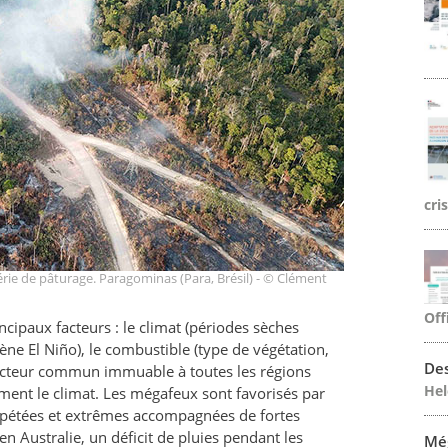
cri
rie de pâturage. Paragominas (Para, Brésil) - © Clément
Off
ncipaux facteurs : le climat (périodes sèches
e El Niño), le combustible (type de végétation,
Des
e facteur commun immuable à toutes les régions
Hel
ement le climat. Les mégafeux sont favorisés par
épétées et extrêmes accompagnées de fortes
en Australie, un déficit de pluies pendant les
Mé