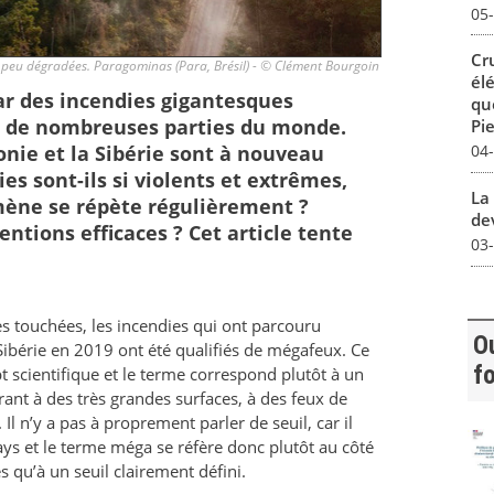
05
Cr
s peu dégradées. Paragominas (Para, Brésil) - © Clément Bourgoin
él
r des incendies gigantesques
qu
de nombreuses parties du monde.
Pie
onie et la Sibérie sont à nouveau
04
es sont-ils si violents et extrêmes,
La 
mène se répète régulièrement ?
dev
entions efficaces ? Cet article tente
03
ces touchées, les incendies qui ont parcouru
Ou
a Sibérie en 2019 ont été qualifiés de mégafeux. Ce
fo
 scientifique et le terme correspond plutôt à un
ant à des très grandes surfaces, à des feux de
Il n’y a pas à proprement parler de seuil, car il
pays et le terme méga se réfère donc plutôt au côté
s qu’à un seuil clairement défini.