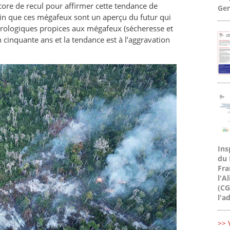
re de recul pour affirmer cette tendance de
Gen
tain que ces mégafeux sont un aperçu du futur qui
rologiques propices aux mégafeux (sécheresse et
cinquante ans et la tendance est à l’aggravation
Ins
du 
Fra
l'A
(CG
l'a
>> 