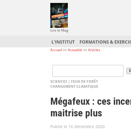
Lire le Mag
L'INSTITUT
FORMATIONS & EXERCI
Accueil
>>
Actualité
>>
Articles
SCIENCES
|
FEUX DE FORÊT
CHANGEMENT CLIMATIQUE
Mégafeux : ces inc
maitrise plus
Publié le 16 décembre 2020