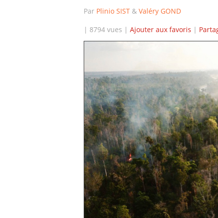
Par
Plinio SIST
&
Valéry GOND
| 8794 vues |
Ajouter aux favoris
|
Parta