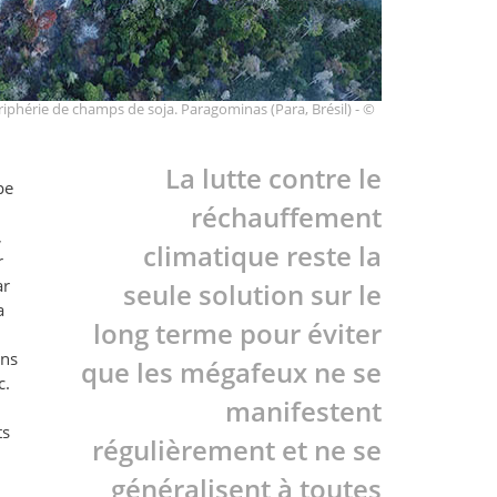
riphérie de champs de soja. Paragominas (Para, Brésil) - ©
La lutte contre le
pe
réchauffement
,
climatique reste la
r
ar
seule solution sur le
a
long terme pour éviter
ins
que les mégafeux ne se
c.
manifestent
ts
régulièrement et ne se
généralisent à toutes