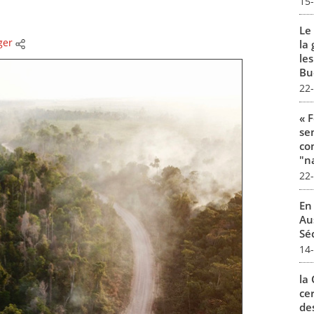
15
Le
ger
la 
les
Buc
22
« 
se
co
"na
22
En
Aus
Séc
14
la
ce
de