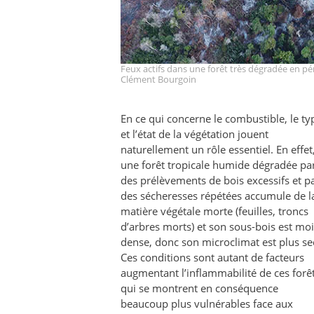
Feux actifs dans une forêt très dégradée en pé
Clément Bourgoin
En ce qui concerne le combustible, le ty
et l’état de la végétation jouent
naturellement un rôle essentiel. En effet
une forêt tropicale humide dégradée pa
des prélèvements de bois excessifs et p
des sécheresses répétées accumule de l
matière végétale morte (feuilles, troncs
d’arbres morts) et son sous-bois est mo
dense, donc son microclimat est plus se
Ces conditions sont autant de facteurs
augmentant l’inflammabilité de ces forê
qui se montrent en conséquence
beaucoup plus vulnérables face aux