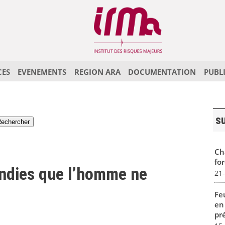
CES
EVENEMENTS
REGION ARA
DOCUMENTATION
PUBL
s
Ch
for
endies que l’homme ne
21
Fe
en
pré