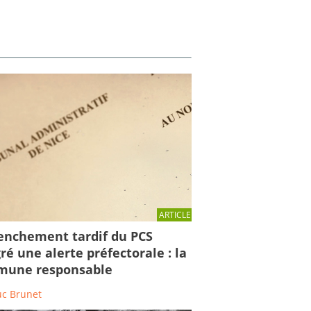
ARTICLE
enchement tardif du PCS
ré une alerte préfectorale : la
une responsable
uc Brunet