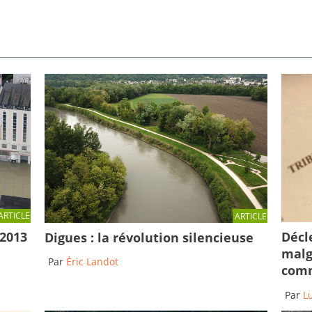
ARTICLE
ARTICLE
Décl
 2013
Digues : la révolution silencieuse
malg
Par
Éric Landot
comm
Par
L