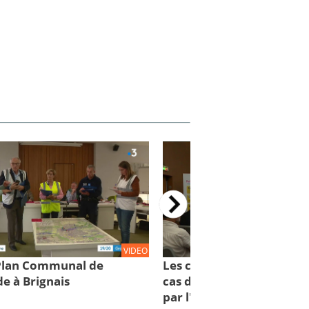
VIDEO
 Plan Communal de
Les comportements à con
e à Brignais
cas d'inondations : des cl
par l'IRMa et la mission 