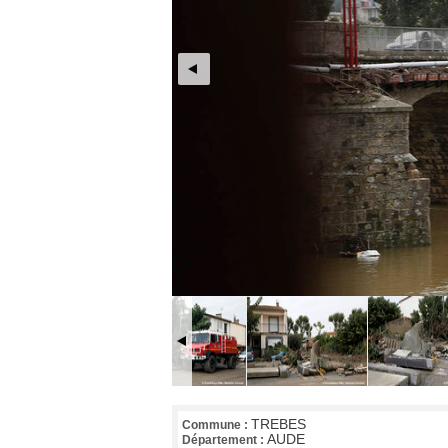
TREBES
Commune :
AUDE
Département :