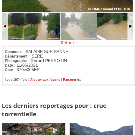
Retour
SALAISE SUR SANNE
Commune :
ISERE
Département :
:
Gérard PERROTIN
Photographe
:
11/05/2021
Date
:
370w005EP
Cote
| vue 1974 fois |
Ajouter aux favoris
|
Partager
Les derniers reportages pour : crue
torrentielle