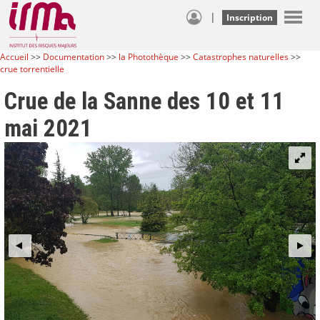
|
Inscription
Accueil
>>
Documentation
>>
la Photothèque
>>
Catastrophes naturelles
>>
crue torrentielle
Crue de la Sanne des 10 et 11
mai 2021