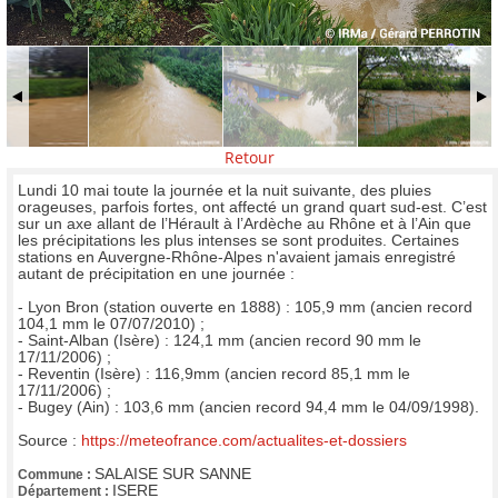
Retour
Lundi 10 mai toute la journée et la nuit suivante, des pluies
orageuses, parfois fortes, ont affecté un grand quart sud-est. C’est
sur un axe allant de l’Hérault à l’Ardèche au Rhône et à l’Ain que
les précipitations les plus intenses se sont produites. Certaines
stations en Auvergne-Rhône-Alpes n'avaient jamais enregistré
autant de précipitation en une journée :
- Lyon Bron (station ouverte en 1888) : 105,9 mm (ancien record
104,1 mm le 07/07/2010) ;
- Saint-Alban (Isère) : 124,1 mm (ancien record 90 mm le
17/11/2006) ;
- Reventin (Isère) : 116,9mm (ancien record 85,1 mm le
17/11/2006) ;
- Bugey (Ain) : 103,6 mm (ancien record 94,4 mm le 04/09/1998).
Source :
https://meteofrance.com/actualites-et-dossiers
SALAISE SUR SANNE
Commune :
ISERE
Département :