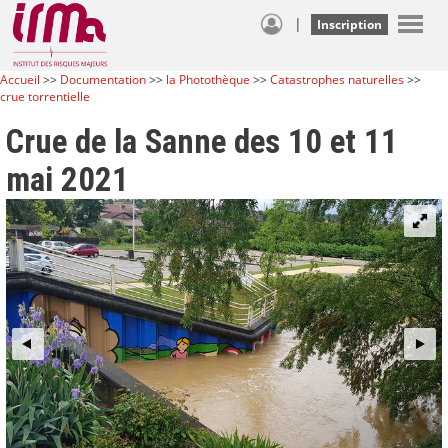
|
Inscription
Accueil
>>
Documentation
>>
la Photothèque
>>
Catastrophes naturelles
>>
crue torrentielle
Crue de la Sanne des 10 et 11
mai 2021