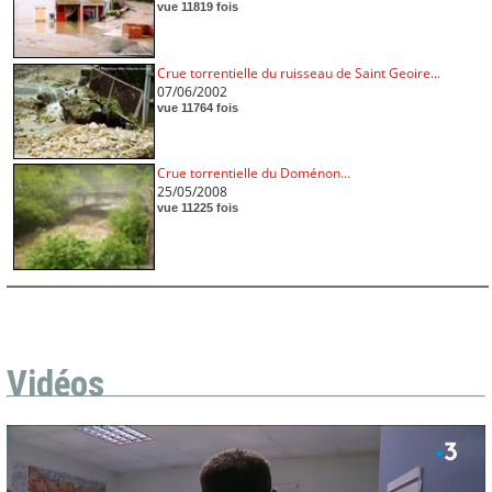
vue 11819 fois
Crue torrentielle du ruisseau de Saint Geoire...
07/06/2002
vue 11764 fois
Crue torrentielle du Doménon...
25/05/2008
vue 11225 fois
Vidéos