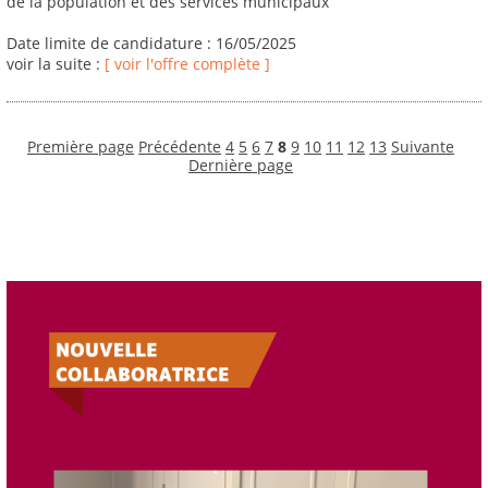
de la population et des services municipaux
Date limite de candidature : 16/05/2025
voir la suite :
[ voir l'offre complète ]
Première page
Précédente
4
5
6
7
8
9
10
11
12
13
Suivante
Dernière page