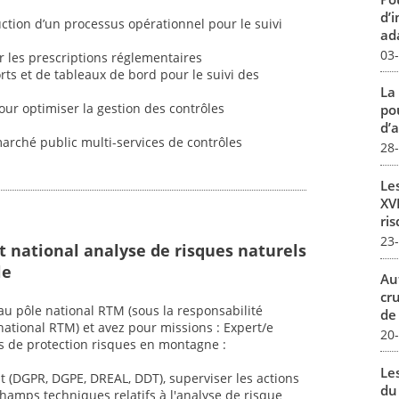
d’
uction d’un processus opérationnel pour le suivi
ada
03
r les prescriptions réglementaires
orts et de tableaux de bord pour le suivi des
La
r optimiser la gestion des contrôles
pou
d’a
marché public multi-services de contrôles
28
Le
XVI
ris
23
t national analyse de risques naturels
le
Au
cr
au pôle national RTM (sous la responsabilité
de
ational RTM) et avez pour missions : Expert/e
20
s de protection risques en montagne :
Le
t (DGPR, DGPE, DREAL, DDT), superviser les actions
du
champs techniques relatifs à l'analyse de risque