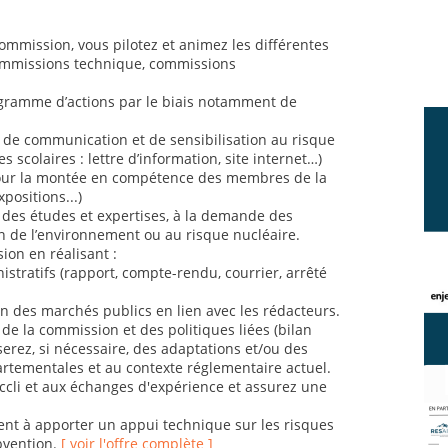
commission, vous pilotez et animez les différentes
commissions technique, commissions
gramme d’actions par le biais notamment de
de communication et de sensibilisation au risque
es scolaires : lettre d’information, site internet…)
our la montée en compétence des membres de la
positions...)
 des études et expertises, à la demande des
on de l’environnement ou au risque nucléaire.
ion en réalisant :
stratifs (rapport, compte-rendu, courrier, arrêté
ion des marchés publics en lien avec les rédacteurs.
é de la commission et des politiques liées (bilan
erez, si nécessaire, des adaptations et/ou des
artementales et au contexte réglementaire actuel.
nccli et aux échanges d'expérience et assurez une
nt à apporter un appui technique sur les risques
ubvention.
[ voir l'offre complète ]