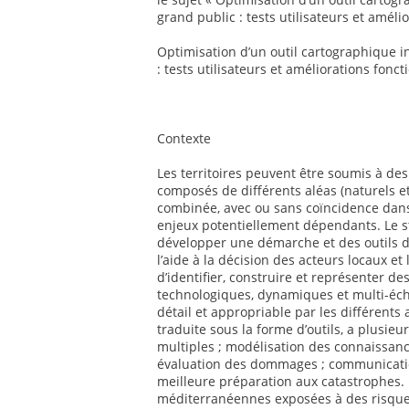
grand public : tests utilisateurs et améli
Optimisation d’un outil cartographique i
: tests utilisateurs et améliorations fonct
Contexte
Les territoires peuvent être soumis à d
composés de différents aléas (naturels e
combinée, avec ou sans coïncidence da
enjeux potentiellement dépendants. Le sta
développer une démarche et des outils d
l’aide à la décision des acteurs locaux et
d’identifier, construire et représenter d
technologiques, dynamiques et multi-éche
détail et appropriable par les différents
traduite sous la forme d’outils, a plusieu
multiples ; modélisation des connaissance
évaluation des dommages ; communicatio
meilleure préparation aux catastrophes.
méditerranéennes exposées à des risques