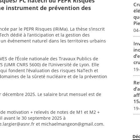
sques/ PC natech du PEPR Risques
Cr
me instrument de prévention des
él
qu
Pie
ée par le PEPR Risques (IRiMa). La thèse s’inscrit
04
ech dédié à l’anticipation et la gestion des
un événement naturel dans les territoires urbains
In
in
d’
VES de l’École nationale des Travaux Publics de
cru
EVS (UMR CNRS 5600) de l’Université de Lyon. Elle
19
n qui fondent l’évaluation des risques NaTech et
domaines de la sûreté nucléaire et de la prévention
Re
d’
r décembre 2025. Le salaire brut mensuel est de
aff
15
19
e de motivation + relevés de notes de M1 et M2 +
l avant le 30 septembre 2025 à
e.largier@asnr.fr et michaelmangeon@gmail.com.
Déc