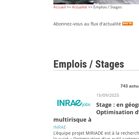
Accueil
>>
Actualité
>> Emplois / Stages
Abonnez-vous au flux d'actualité
Emplois / Stages
743 actu
15/09/2025
Stage : en géo
Optimisation d’
multirisque à
INRAE
L’équipe projet MIRIADE est à la recherc
le sujet « Optimisation d’un outil cartog