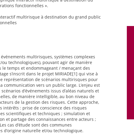
orations fonctionnelles ».
nteractif multirisque à destination du grand public
ionnelles
es événements multirisques, systèmes complexes
t/ou technologiques), pouvant agir de manière
ns le temps et endommageant / menaçant des
ge s’inscrit dans le projet MIRIADE[1] qui vise à
e représentation de scénarios multirisques pour
 la communication vers un public large. L’enjeu est
es scénarios d’événements issus d’aléas naturels et
lles, de manière intelligible, au bon niveau de
 acteurs de la gestion des risques. Cette approche,
rs intérêts : prise de conscience des risques
s scientifiques et techniques ; simulation et
n et partage des connaissances entre acteurs ;
 Les cas d’étude sont des communes
 d’origine naturelle et/ou technologique.