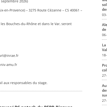
 – septembre 2026)
sol
des
Aix-en-Provence) – 3275 Route Cézanne – CS 40061 –
03
les Bouches-du-Rhône et dans le Var, seront
Al
de 
06
La
Val
18
urt@inrae.fr
univ-amu.fr
Pro
col
27
ail aux responsables du stage.
Au
de
su
27