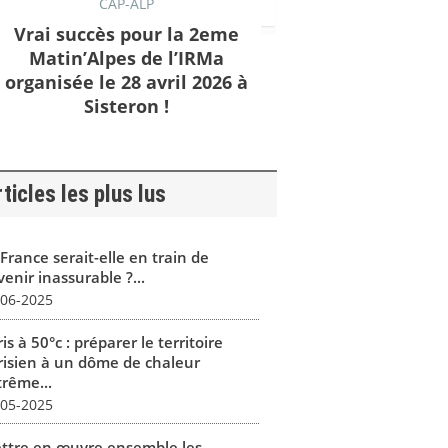
CAP-ALP
Vrai succès pour la 2eme
Matin’Alpes de l’IRMa
organisée le 28 avril 2026 à
Sisteron !
ticles les plus lus
France serait-elle en train de
enir inassurable ?...
-06-2025
is à 50°c : préparer le territoire
risien à un dôme de chaleur
trême...
-05-2025
ttre en œuvre ensemble les