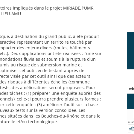
atoires impliqués dans le projet MIRIADE, l’UMR
e LIEU-AMU.
sque, à destination du grand public, a été produit
teractive représentant un territoire touché par
mpacter des enjeux divers (routes, bâtiments
etc.). Deux applications ont été réalisées : l’une sur
inondations fluviales et soumis à la rupture d’un
 soumis au risque de submersion marine et
’optimiser cet outil, en le testant auprès de
irecte visée par cet outil ainsi que des acteurs
des risques à différentes échelles (commune,
 tests, des améliorations seront proposées. Pour
andes tâches : (1) préparer une enquête auprès des
ionnels), celle-ci pourra prendre plusieurs formes :
er cette enquête ; (3) améliorer l’outil sur la base
uveaux tests sur la version consolidée. Les
es situées dans les Bouches-du-Rhône et dans le
aturelle et/ou technologique.