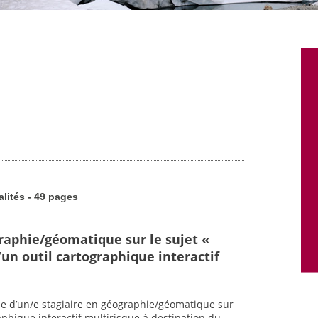
alités - 49 pages
graphie/géomatique sur le sujet «
un outil cartographique interactif
he d’un/e stagiaire en géographie/géomatique sur
raphique interactif multirisque à destination du