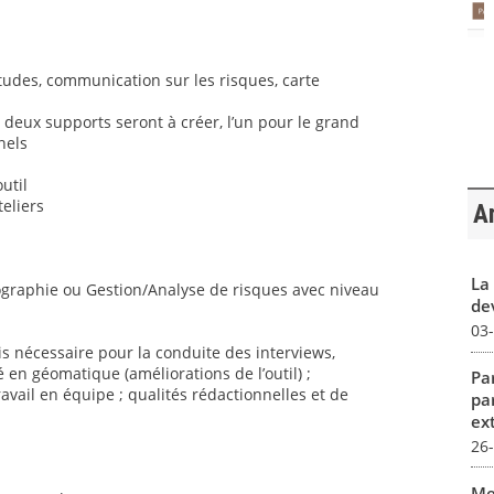
’études, communication sur les risques, carte
 deux supports seront à créer, l’un pour le grand
nels
util
teliers
Ar
La 
éographie ou Gestion/Analyse de risques avec niveau
dev
03
s nécessaire pour la conduite des interviews,
 en géomatique (améliorations de l’outil) ;
Par
ravail en équipe ; qualités rédactionnelles et de
pa
ex
26
Me