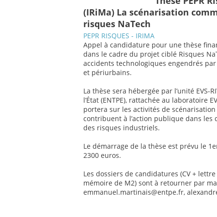
Thèse PEPR Ri
(IRiMa) La scénarisation com
risques NaTech
PEPR RISQUES - IRIMA
Appel à candidature pour une thèse financ
dans le cadre du projet ciblé Risques NaT
accidents technologiques engendrés par 
et périurbains.
La thèse sera hébergée par l’unité EVS-RI
l’État (ENTPE), rattachée au laboratoire 
portera sur les activités de scénarisatio
contribuent à l’action publique dans les 
des risques industriels.
Le démarrage de la thèse est prévu le 1e
2300 euros.
Les dossiers de candidatures (CV + lettr
mémoire de M2) sont à retourner par mai
emmanuel.martinais@entpe.fr, alexandr