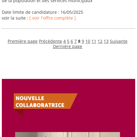
de la population et des services municipaux
Date limite de candidature : 16/05/2025
voir la suite :
[ voir l'offre complète ]
Première page
Précédente
4
5
6
7
8
9
10
11
12
13
Suivante
Dernière page