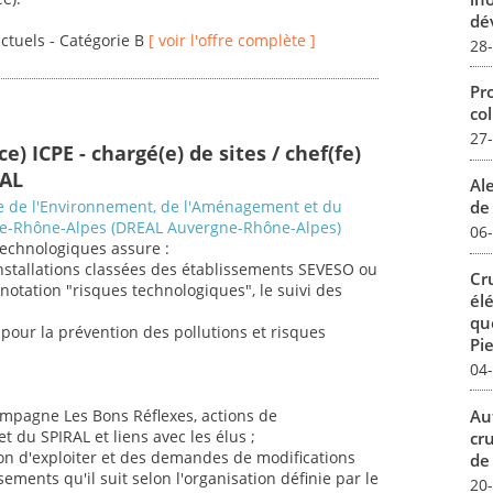
dév
actuels - Catégorie B
[ voir l'offre complète ]
28
Pro
col
27
e) ICPE - chargé(e) de sites / chef(fe)
RAL
Al
de 
le de l'Environnement, de l'Aménagement et du
e-Rhône-Alpes (DREAL Auvergne-Rhône-Alpes)
06
 technologiques assure :
 installations classées des établissements SEVESO ou
Cr
nnotation "risques technologiques", le suivi des
él
qu
pour la prévention des pollutions et risques
Pie
04
Au
campagne Les Bons Réflexes, actions de
et du SPIRAL et liens avec les élus ;
cr
ion d'exploiter et des demandes de modifications
de
ements qu'il suit selon l'organisation définie par le
20