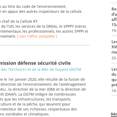
ons au titre du code de l'environnement.
Re
 en appui des autres inspecteurs de la cellule.
d’
aff
 chef de la Cellule RT.
15
de l'UD, les services de la DREAL, le SPPPY (Isère).
19
rtementaux, les professionnels, les autres SPPPI et
ronnement.
[ voir l'offre complète ]
Le
XVI
ris
23
ission défense sécurité civile
Le
 des Territoires et de la Mer de Guyane (DGTM
du
qu
 le 1er janvier 2020, elle résulte de la fusion de
 la direction de l'environnement, de l'aménagement
pré
L) , la direction de la mer (DM) et la direction de
14
 forêt (DAAF). La DGTM intègre de nombreuses
s que les infrastructures, les transports,
ulture et de la pêche, qui œuvrent pour
protecteur de ses richesses, respectueux des
ns sociétales et climatiques.
Déc