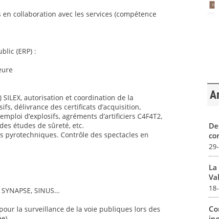
 en collaboration avec les services (compétence
blic (ERP) :
eure
Ar
 SILEX, autorisation et coordination de la
s, délivrance des certificats d’acquisition,
l’emploi d’explosifs, agréments d’artificiers C4F4T2,
De
 des études de sûreté, etc.
es pyrotechniques. Contrôle des spectacles en
con
29
La
Val
18
GI, SYNAPSE, SINUS…
Co
our la surveillance de la voie publiques lors des
in
e).