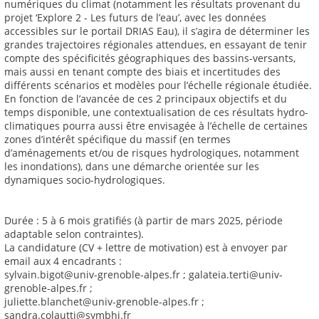
numériques du climat (notamment les résultats provenant du
projet ‘Explore 2 - Les futurs de l’eau’, avec les données
accessibles sur le portail DRIAS Eau), il s’agira de déterminer les
grandes trajectoires régionales attendues, en essayant de tenir
compte des spécificités géographiques des bassins-versants,
mais aussi en tenant compte des biais et incertitudes des
différents scénarios et modèles pour l’échelle régionale étudiée.
En fonction de l’avancée de ces 2 principaux objectifs et du
temps disponible, une contextualisation de ces résultats hydro-
climatiques pourra aussi être envisagée à l’échelle de certaines
zones d’intérêt spécifique du massif (en termes
d’aménagements et/ou de risques hydrologiques, notamment
les inondations), dans une démarche orientée sur les
dynamiques socio-hydrologiques.
Durée : 5 à 6 mois gratifiés (à partir de mars 2025, période
adaptable selon contraintes).
La candidature (CV + lettre de motivation) est à envoyer par
email aux 4 encadrants :
sylvain.bigot@univ-grenoble-alpes.fr ; galateia.terti@univ-
grenoble-alpes.fr ;
juliette.blanchet@univ-grenoble-alpes.fr ;
sandra.colautti@symbhi.fr