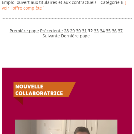
Emploi ouvert aux titulaires et aux contractuels - Catégorie B
[
voir l'offre complète ]
Première page
Précédente
28
29
30
31
32
33
34
35
36
37
Suivante
Dernière page