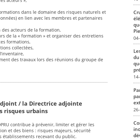
es acteurs »,
Cr
s formations dans le domaine des risques naturels et
onnées) en lien avec les membres et partenaires
él
qu
 des acteurs de la formation,
Pie
eurs de la « formation » et organiser des entretiens
04
 ces formations,
ations collectées,
Le
’inventaire,
du
ement des travaux lors des réunions du groupe de
qu
pré
14
Par
pa
ex
djoint / la Directrice adjointe
26
s risques urbains
Co
RU contribue à prévenir, limiter et gérer les
in
ion et des biens : risques majeurs, sécurité
dév
s établissements recevant du public.