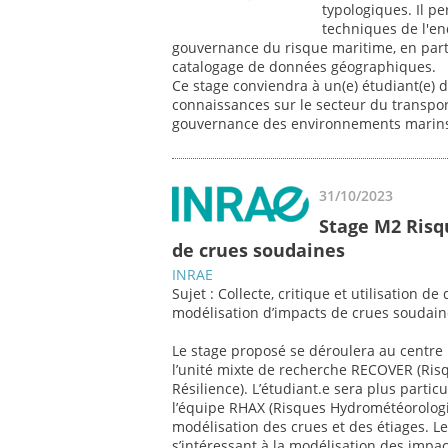
typologiques. Il pe
techniques de l'enq
gouvernance du risque maritime, en partic
catalogage de données géographiques.
Ce stage conviendra à un(e) étudiant(e) 
connaissances sur le secteur du transpo
gouvernance des environnements marin
31/10/2023
Stage M2 Risq
de crues soudaines
INRAE
Sujet : Collecte, critique et utilisation 
modélisation d’impacts de crues soudain
Le stage proposé se déroulera au centre I
l’unité mixte de recherche RECOVER (Ri
Résilience). L’étudiant.e sera plus parti
l’équipe RHAX (Risques Hydrométéorologiq
modélisation des crues et des étiages. L
s’intéressant à la modélisation des impa