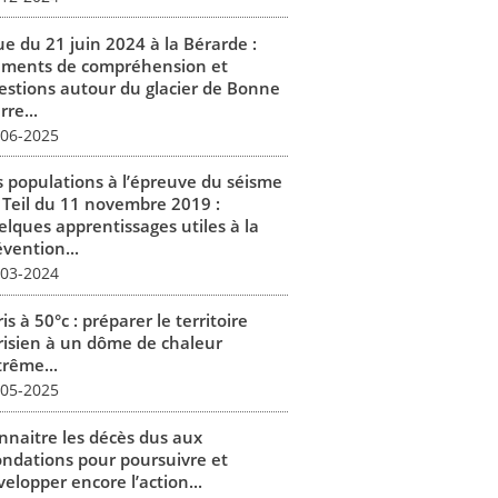
ue du 21 juin 2024 à la Bérarde :
éments de compréhension et
estions autour du glacier de Bonne
rre...
-06-2025
s populations à l’épreuve du séisme
 Teil du 11 novembre 2019 :
elques apprentissages utiles à la
vention...
-03-2024
is à 50°c : préparer le territoire
risien à un dôme de chaleur
trême...
-05-2025
nnaitre les décès dus aux
ondations pour poursuivre et
elopper encore l’action...