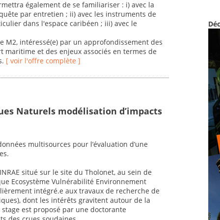
rmettra également de se familiariser : i) avec la
uête par entretien ; ii) avec les instruments de
ulier dans l'espace caribéen ; iii) avec le
Déc
de M2, intéressé(e) par un approfondissement des
rt maritime et des enjeux associés en termes de
s.
[ voir l'offre complète ]
ues Naturels modélisation d’impacts
de données multisources pour l’évaluation d’une
es.
NRAE situé sur le site du Tholonet, au sein de
sque Ecosystème Vulnérabilité Environnement
culièrement intégré.e aux travaux de recherche de
ues), dont les intérêts gravitent autour de la
e stage est proposé par une doctorante
cts des crues soudaines.