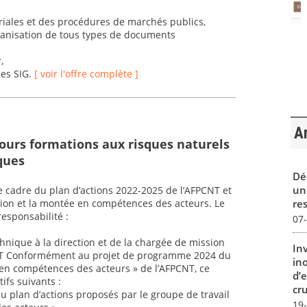
oriales et des procédures de marchés publics,
rganisation de tous types de documents
,
des SIG.
[ voir l'offre complète ]
Ar
cours formations aux risques naturels
ques
Dé
un
le cadre du plan d’actions 2022-2025 de l’AFPCNT et
re
ation et la montée en compétences des acteurs. Le
responsabilité :
07
echnique à la direction et de la chargée de mission
In
CNT Conformément au projet de programme 2024 du
in
 en compétences des acteurs » de l’AFPCNT, ce
d’
ifs suivants :
cru
u plan d’actions proposés par le groupe de travail
19