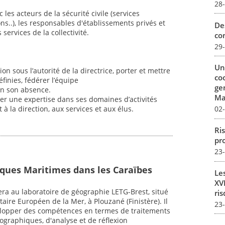
28
 les acteurs de la sécurité civile (services
ons..), les responsables d'établissements privés et
De
 services de la collectivité.
con
29
Un
n sous l’autorité de la directrice, porter et mettre
co
éfinies, fédérer l’équipe
ge
 en son absence.
Mar
per une expertise dans ses domaines d’activités
02
 à la direction, aux services et aux élus.
Ris
pro
23
ques Maritimes dans les Caraïbes
Le
XVI
era au laboratoire de géographie LETG-Brest, situé
ris
sitaire Européen de la Mer, à Plouzané (Finistère). Il
23
lopper des compétences en termes de traitements
tographiques, d'analyse et de réflexion