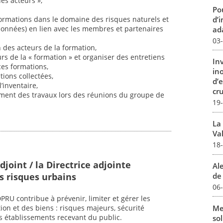
es acteurs »,
Pou
d’
s formations dans le domaine des risques naturels et
onnées) en lien avec les membres et partenaires
ada
03
 des acteurs de la formation,
eurs de la « formation » et organiser des entretiens
In
 ces formations,
in
ations collectées,
d’
’inventaire,
cru
ement des travaux lors des réunions du groupe de
19
La
Val
18
djoint / la Directrice adjointe
Al
s risques urbains
de 
06
RU contribue à prévenir, limiter et gérer les
Me
ion et des biens : risques majeurs, sécurité
s établissements recevant du public.
sol