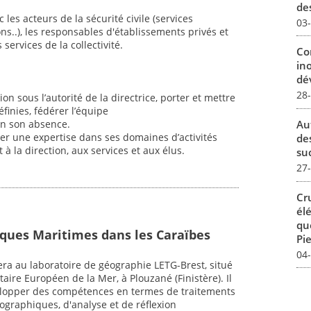
des
 les acteurs de la sécurité civile (services
03
ons..), les responsables d'établissements privés et
 services de la collectivité.
Co
in
dév
28
n sous l’autorité de la directrice, porter et mettre
éfinies, fédérer l’équipe
Au
 en son absence.
per une expertise dans ses domaines d’activités
de
 à la direction, aux services et aux élus.
su
27
Cr
él
qu
ques Maritimes dans les Caraïbes
Pie
04
era au laboratoire de géographie LETG-Brest, situé
sitaire Européen de la Mer, à Plouzané (Finistère). Il
lopper des compétences en termes de traitements
tographiques, d'analyse et de réflexion