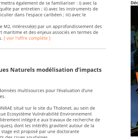
Déc
rmettra également de se familiariser : i) avec la
uête par entretien ; ii) avec les instruments de
ulier dans l'espace caribéen ; iii) avec le
de M2, intéressé(e) par un approfondissement des
rt maritime et des enjeux associés en termes de
s.
[ voir l'offre complète ]
ues Naturels modélisation d’impacts
de données multisources pour l’évaluation d’une
es.
NRAE situé sur le site du Tholonet, au sein de
sque Ecosystème Vulnérabilité Environnement
culièrement intégré.e aux travaux de recherche de
ues), dont les intérêts gravitent autour de la
e stage est proposé par une doctorante
cts des crues soudaines.