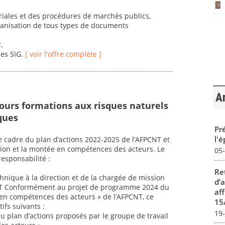
oriales et des procédures de marchés publics,
rganisation de tous types de documents
,
des SIG.
[ voir l'offre complète ]
Ar
cours formations aux risques naturels
ques
Pré
l'
le cadre du plan d’actions 2022-2025 de l’AFPCNT et
ation et la montée en compétences des acteurs. Le
05
responsabilité :
Re
echnique à la direction et de la chargée de mission
d’
CNT Conformément au projet de programme 2024 du
aff
 en compétences des acteurs » de l’AFPCNT, ce
15
ifs suivants :
19
u plan d’actions proposés par le groupe de travail