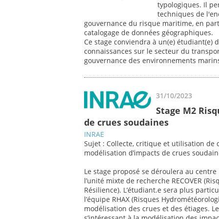
typologiques. Il pe
techniques de l'enq
gouvernance du risque maritime, en partic
catalogage de données géographiques.
Ce stage conviendra à un(e) étudiant(e) 
connaissances sur le secteur du transpo
gouvernance des environnements marin
31/10/2023
Stage M2 Risq
de crues soudaines
INRAE
Sujet : Collecte, critique et utilisation 
modélisation d’impacts de crues soudain
Le stage proposé se déroulera au centre I
l’unité mixte de recherche RECOVER (Ri
Résilience). L’étudiant.e sera plus parti
l’équipe RHAX (Risques Hydrométéorologiq
modélisation des crues et des étiages. L
s’intéressant à la modélisation des impa