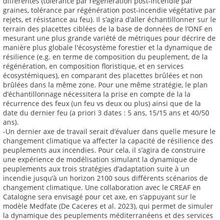
différentes (tolérance par régénération post-incendie par
graines, tolérance par régénération post-incendie végétative par
rejets, et résistance au feu). Il s’agira d’aller échantillonner sur le
terrain des placettes ciblées de la base de données de l’ONF en
mesurant une plus grande variété de métriques pour décrire de
manière plus globale l'écosystème forestier et la dynamique de
résilience (e.g. en terme de composition du peuplement, de la
régénération, en composition floristique, et en services
écosystémiques), en comparant des placettes brûlées et non
brûlées dans la même zone. Pour une même stratégie, le plan
d’échantillonnage nécessitera la prise en compte de la la
récurrence des feux (un feu vs deux ou plus) ainsi que de la
date du dernier feu (a priori 3 dates : 5 ans, 15/15 ans et 40/50
ans).
-Un dernier axe de travail serait d’évaluer dans quelle mesure le
changement climatique va affecter la capacité de résilience des
peuplements aux incendies. Pour cela, il s’agira de construire
une expérience de modélisation simulant la dynamique de
peuplements aux trois stratégies d’adaptation suite à un
incendie jusqu’à un horizon 2100 sous différents scénarios de
changement climatique. Une collaboration avec le CREAF en
Catalogne sera envisagé pour cet axe, en s’appuyant sur le
modèle Medfate (De Caceres et al. 2023), qui permet de simuler
la dynamique des peuplements méditerranéens et des services