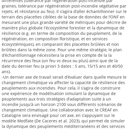
différentes (tolérance par régénération post-incendie par
graines, tolérance par régénération post-incendie végétative par
rejets, et résistance au feu). Il s’agira d’aller échantillonner sur le
terrain des placettes ciblées de la base de données de l’ONF en
mesurant une plus grande variété de métriques pour décrire de
manière plus globale l'écosystème forestier et la dynamique de
résilience (e.g. en terme de composition du peuplement, de la
régénération, en composition floristique, et en services
écosystémiques), en comparant des placettes brûlées et non
brûlées dans la même zone. Pour une même stratégie, le plan
d’échantillonnage nécessitera la prise en compte de la la
récurrence des feux (un feu vs deux ou plus) ainsi que de la
date du dernier feu (a priori 3 dates : 5 ans, 15/15 ans et 40/50
ans).
-Un dernier axe de travail serait d’évaluer dans quelle mesure le
changement climatique va affecter la capacité de résilience des
peuplements aux incendies. Pour cela, il s’agira de construire
une expérience de modélisation simulant la dynamique de
peuplements aux trois stratégies d’adaptation suite à un
incendie jusqu’à un horizon 2100 sous différents scénarios de
changement climatique. Une collaboration avec le CREAF en
Catalogne sera envisagé pour cet axe, en s’appuyant sur le
modèle Medfate (De Caceres et al. 2023), qui permet de simuler
la dynamique des peuplements méditerranéens et des services