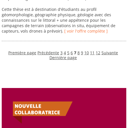
Cette thèse est à destination d'étudiants au profil
géomorphologie, géographie physique, géologie avec des
connaissances sur le littoral + une appétence pour les
campagnes de terrain (observations in situ, équipement de
capteurs, vols drones à prévoir).
[ voir l'offre complète ]
Première page
Précédente
3
4
5
6
7
8
9
10
11
12
Suivante
Dernière page