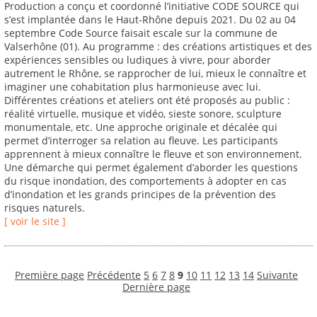
Production a conçu et coordonné l’initiative CODE SOURCE qui
s’est implantée dans le Haut-Rhône depuis 2021. Du 02 au 04
septembre Code Source faisait escale sur la commune de
Valserhône (01). Au programme : des créations artistiques et des
expériences sensibles ou ludiques à vivre, pour aborder
autrement le Rhône, se rapprocher de lui, mieux le connaître et
imaginer une cohabitation plus harmonieuse avec lui.
Différentes créations et ateliers ont été proposés au public :
réalité virtuelle, musique et vidéo, sieste sonore, sculpture
monumentale, etc. Une approche originale et décalée qui
permet d’interroger sa relation au fleuve. Les participants
apprennent à mieux connaître le fleuve et son environnement.
Une démarche qui permet également d’aborder les questions
du risque inondation, des comportements à adopter en cas
d’inondation et les grands principes de la prévention des
risques naturels.
[ voir le site ]
Première page
Précédente
5
6
7
8
9
10
11
12
13
14
Suivante
Dernière page