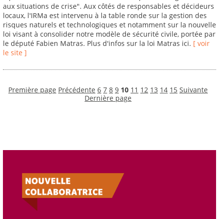
aux situations de crise". Aux côtés de responsables et décideurs
locaux, l'IRMa est intervenu à la table ronde sur la gestion des
risques naturels et technologiques et notamment sur la nouvelle
loi visant à consolider notre modèle de sécurité civile, portée par
le député Fabien Matras. Plus d'infos sur la loi Matras ici.
[ voir
le site ]
Première page
Précédente
6
7
8
9
10
11
12
13
14
15
Suivante
Dernière page