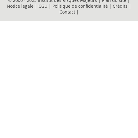
© 2000 - 2025 Institut des Risques Majeurs |
Plan du site
|
Notice légale
|
CGU
|
Politique de confidentialité
|
Crédits
|
Contact
|