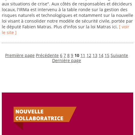
aux situations de crise". Aux côtés de responsables et décideurs
locaux, l'IRMa est intervenu à la table ronde sur la gestion des
risques naturels et technologiques et notamment sur la nouvelle
loi visant à consolider notre modèle de sécurité civile, portée par
le député Fabien Matras. Plus d'infos sur la loi Matras ici.
[ voir
le site ]
Première page
Précédente
6
7
8
9
10
11
12
13
14
15
Suivante
Dernière page