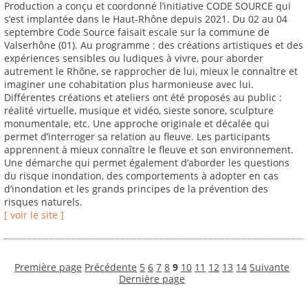
Production a conçu et coordonné l’initiative CODE SOURCE qui
s’est implantée dans le Haut-Rhône depuis 2021. Du 02 au 04
septembre Code Source faisait escale sur la commune de
Valserhône (01). Au programme : des créations artistiques et des
expériences sensibles ou ludiques à vivre, pour aborder
autrement le Rhône, se rapprocher de lui, mieux le connaître et
imaginer une cohabitation plus harmonieuse avec lui.
Différentes créations et ateliers ont été proposés au public :
réalité virtuelle, musique et vidéo, sieste sonore, sculpture
monumentale, etc. Une approche originale et décalée qui
permet d’interroger sa relation au fleuve. Les participants
apprennent à mieux connaître le fleuve et son environnement.
Une démarche qui permet également d’aborder les questions
du risque inondation, des comportements à adopter en cas
d’inondation et les grands principes de la prévention des
risques naturels.
[ voir le site ]
Première page
Précédente
5
6
7
8
9
10
11
12
13
14
Suivante
Dernière page