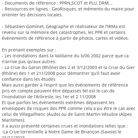
- Documents de référence : PPRN,SCOT et PLU, DRM...
- Ressources en lignes : GeoRisques, et mémento du maire pour
orienter les décisions locales.
- Sébastien Gominet, Géographe et réalisateur de l’IRMa est
revenu sur la mémoire des catastrophes, les PPR et certains
événements de référence à partir de photos, cartes et vidéos.
En prenant exemples sur :
- Les inondations dans la Valdaine du 6/06 2002 parce que ca
n’arrive pas qu’aux autres.
- La Crue du Garon (Rhône) des 2 et 3/12/2003 et la Crue du Gier
(Rhône) des 1 et 211/2008 pour démontrer qu’il faut avoir
confiance dans les études
Mais aussi garder à l’esprit que les événements de référence
pris en compte peuvent être dépassés tel est le cas de
l’inondation de l’Arbresle, les 1er et 2 11/2008
Et que parfois les évènements extrêmes dépassent les
enveloppes de risques des PPR comme cela a pu être le cas avec
celui de Villegailhenc (Aude) ou de Saint-Martin-Vésubie (Alpes
Maritimes).
Il a aussi présenté certaines crues et inondations telles que :
-La Crue torrentielle à Notre Dame de Briançon (Savoie) le
15/11/2023