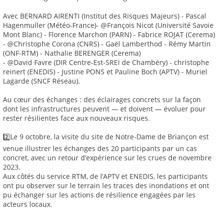
Avec BERNARD AIRENTI (Institut des Risques Majeurs) - Pascal
Hagenmuller (Météo-France)- @François Nicot (Université Savoie
Mont Blanc) - Florence Marchon (PARN) - Fabrice ROJAT (Cerema)
- @Christophe Corona (CNRS) - Gaël Lamberthod - Rémy Martin
(ONF-RTM) - Nathalie BERENGER (Cerema)
- @David Favre (DIR Centre-Est-SREI de Chambéry) - christophe
reinert (ENEDIS) - Justine PONS et Pauline Boch (APTV) - Muriel
Lagarde (SNCF Réseau).
Au cœur des échanges : des éclairages concrets sur la façon
dont les infrastructures peuvent — et doivent — évoluer pour
rester résilientes face aux nouveaux risques.
2️⃣Le 9 octobre, la visite du site de Notre-Dame de Briançon est
venue illustrer les échanges des 20 participants par un cas
concret, avec un retour d’expérience sur les crues de novembre
2023.
Aux côtés du service RTM, de l’APTV et ENEDIS, les participants
ont pu observer sur le terrain les traces des inondations et ont
pu échanger sur les actions de résilience engagées par les
acteurs locaux.