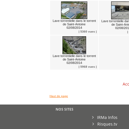
Lave torrentielle dans le torrent
Lave torrentielle dan
de Saint-Antoine
de Saint-Ant
02/08/2014
02/08/20
| 5360 vues |
|
Lave torrentielle dans le torrent
de Saint-Antoine
02/08/2014
| 5968 vues |
Acc
Haut de page
NOS SITES
IRMa Infos
Risques.tv