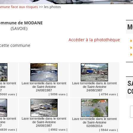
mune face aux risques
>> les photos
ommune de MODANE
M
(SAVOIE)
Accéder à la photothèque
 cette commune
S
s le torrent
Lave torrentielle dans le torrent
Lave torrentielle dans le torrent
oine
de Saint-Antoine
de Saint-Antoine
C
87
24/08/1987
24/08/1987
 5060 vues |
| 5098 vues |
| 4794 vues |
s le torrent
Lave torrentielle dans le torrent
Lave torrentielle dans le torrent
oine
de Saint-Antoine
de Saint-Antoine
87
24/08/1987
02/08/2014
 4830 vues |
| 4982 vues |
| 5944 vues |