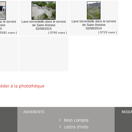
Lave torrentielle dans le torrent
s le torrent
Lave torrentielle dans le torrent
de Saint-Antoine
oine
de Saint-Antoine
02/08/2014
14
02/08/2014
| 5715 vues |
 5281 vues |
| 5700 vues |
éder à la photothèque
ADHERENTS
RESE
Mon compte
Lettre d'info