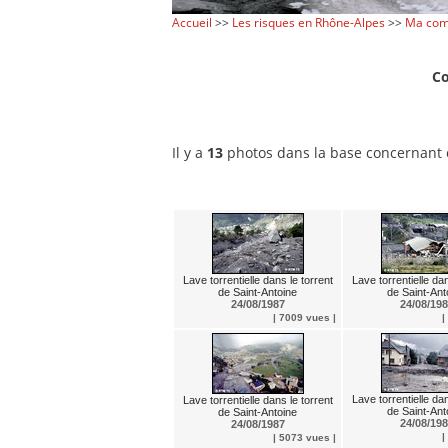
Accueil
>>
Les risques en Rhône-Alpes
>>
Ma com
C
Il y a
13
photos dans la base concernant
Lave torrentielle dans le torrent
Lave torrentielle dan
de Saint-Antoine
de Saint-Ant
24/08/1987
24/08/19
| 7009 vues |
|
Lave torrentielle dan
Lave torrentielle dans le torrent
de Saint-Ant
de Saint-Antoine
24/08/19
24/08/1987
|
| 5073 vues |