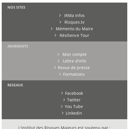
NOS SITES
IRMa Infos
Risques.tv
Mémento du Maire
Résilience Tour
ADHERENTS
Mon compte
Lettre d'info
Revue de presse
Formations
RESEAUX
Facebook
Twitter
You Tube
Linkedin
L'Institut des Risques Majeurs est soutenu par :