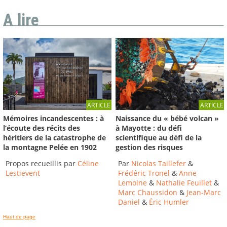
A lire
ARTICLE
ARTICLE
Mémoires incandescentes : à
Naissance du « bébé volcan »
l’écoute des récits des
à Mayotte : du défi
héritiers de la catastrophe de
scientifique au défi de la
la montagne Pelée en 1902
gestion des risques
Propos recueillis par
Céline
Par
Nicolas Taillefer
&
Lestievent
Frédéric Tronel
&
Anne
Lemoine
&
Nathalie Feuillet
&
Marc Chaussidon
&
Jean-Marc
Daniel
&
Éric Humler
Haut de page