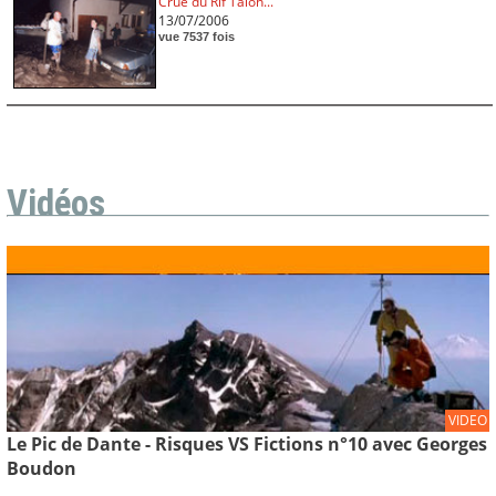
Crue du Rif Talon...
13/07/2006
vue 7537 fois
Vidéos
VIDEO
Le Pic de Dante - Risques VS Fictions n°10 avec Georges
Boudon