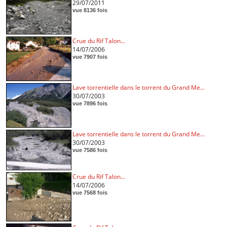
29/07/2011
vue 8136 fois
Crue du Rif Talon...
14/07/2006
vue 7907 fois
Lave torrentielle dans le torrent du Grand Me...
30/07/2003
vue 7896 fois
Lave torrentielle dans le torrent du Grand Me...
30/07/2003
vue 7586 fois
Crue du Rif Talon...
14/07/2006
vue 7568 fois