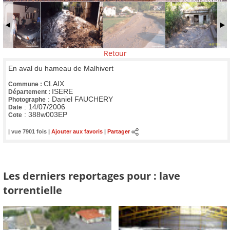
Retour
En aval du hameau de Malhivert
CLAIX
Commune :
ISERE
Département :
:
Daniel FAUCHERY
Photographe
:
14/07/2006
Date
:
388w003EP
Cote
| vue 7901 fois |
Ajouter aux favoris
|
Partager
Les derniers reportages pour : lave
torrentielle