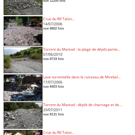
vue 11205 fois
Crue du Rif Talon...
14/07/2006
vue 8802 fois
Torrent du Manival : la plage de dépôt partie...
07/06/2010
vue 8719 fois
Lave torrentielle dans le ruisseau de Mirebel...
17/07/2006
vue 8403 fois
Torrent du Manival : dépôt de charriage et de...
29/07/2011
vue 8131 fois
Crue du Rif Talon...