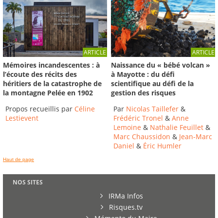
ARTICLE
ARTICLE
Mémoires incandescentes : à
Naissance du « bébé volcan »
l’écoute des récits des
à Mayotte : du défi
héritiers de la catastrophe de
scientifique au défi de la
la montagne Pelée en 1902
gestion des risques
Propos recueillis par
Céline
Par
Nicolas Taillefer
&
Lestievent
Frédéric Tronel
&
Anne
Lemoine
&
Nathalie Feuillet
&
Marc Chaussidon
&
Jean-Marc
Daniel
&
Éric Humler
Haut de page
NOS SITES
IRMa Infos
Risques.tv