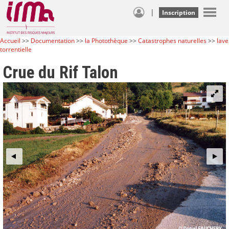
|
Inscription
Accueil
>>
Documentation
>>
la Photothèque
>>
Catastrophes naturelles
>>
lave
torrentielle
Crue du Rif Talon